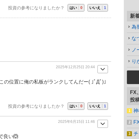
投資の参考になりましたか？
はい
0
いいえ
1
新
為
な
2025年12月25日 20:44
の位置に俺の私板がランクしてんだー( ｣ﾟДﾟ)｣
F
投
投資の参考になりましたか？
はい
0
いいえ
1
2025年6月15日 11:46
F
チ
良い🙆