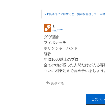
VIP倶楽部に登録すると、掲示板無視リスト自
1
nao*****
ダウ理論
フィボナッチ
ボリンジャーバンド
経験
年収1000以上のプロ
全ての物が揃った人間だけが入る専
互いに相乗効果で高め合いましょう
返信する
このス