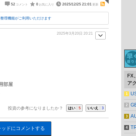
52
0
2025/12/25 21:01
動整理機能がご利用いただけます
2025年3月20日 20:21
F
ア
用部屋
。
U
G
投資の参考になりましたか？
はい
5
いいえ
3
A
T
レッドにコメントする