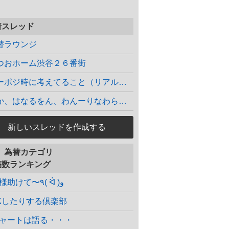
着スレッド
替ラウンジ
つおホーム渋谷２６番街
ノーポジ時に考えてること（リアルタイム）
りか、はなるをん、わんーりなわらをーる…
新しいスレッドを作成する
X、為替カテゴリ
稿数ランキング
神様助けて〜٩( ᐛ )و
Xしたりする倶楽部
ャートは語る・・・