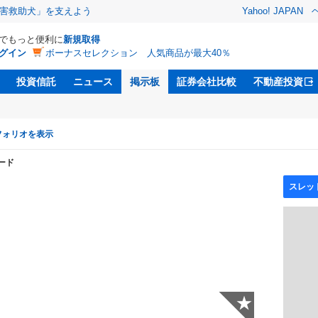
害救助犬」を支えよう
Yahoo! JAPAN
Dでもっと便利に
新規取得
グイン
ボーナスセレクション 人気商品が最大40％
投資信託
ニュース
掲示板
証券会社比較
不動産投資
フォリオを表示
ード
★