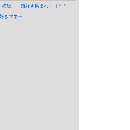
X 猫板 猫好き集まれ～（＊＾＾＊）
好きマネー