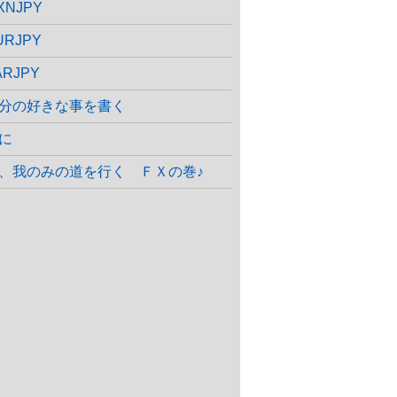
XNJPY
URJPY
ARJPY
分の好きな事を書く
に
、我のみの道を行く ＦＸの巻♪