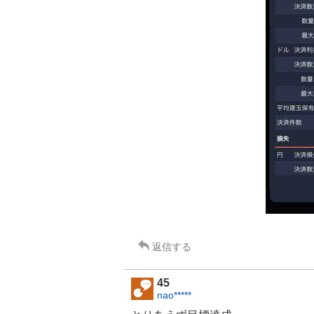
返信する
45
nao*****