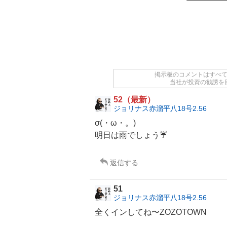
掲示板のコメントはすべ
当社が投資の勧誘を
52（最新）
ジョリナス赤溜平八18号2.56
σ(・ω・。)
明日は雨でしょう☔️
返信する
51
ジョリナス赤溜平八18号2.56
全くインしてね〜ZOZOTOWN