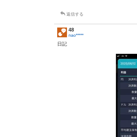
返信する
48
nao*****
日記