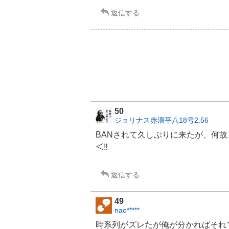
返信する
50
ジョリナス赤溜平八18号2.56
BANされて久しぶりに来たが、何故こ
＜‼️
返信する
49
nao*****
時系列がズレたが俺が分かればそれで