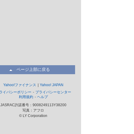
ページ上部に戻る
Yahoo!ファイナンス
Yahoo! JAPAN
ライバシーポリシー
プライバシーセンター
利用規約
ヘルプ
JASRAC許諾番号：9008249113Y38200
写真：アフロ
© LY Corporation