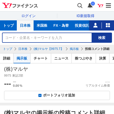
i
ログイン
ID新規取得
主
トップ
日本株
米国株
FX・為替
投資信託
ニュース
な
サ
銘
検索
ー
柄
ビ
を
トップ
日本株
(株)マルヤ【9975.T】
掲示板
投稿コメント詳細
ス
検
索
詳細
掲示板
チャート
ニュース
株つぶやき
決算
(株)マルヤ
9975
東証2部
---
---
--:--
リアルタイム株価
0.00
%
ポートフォリオ追加
(株)マルヤの掲示板の投稿コメント詳細