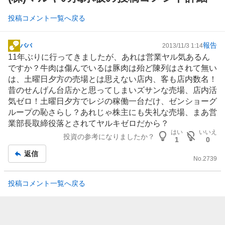
投稿コメント一覧へ戻る
報告
パパ
2013/11/3 1:14
掲
11年ぶりに行ってきましたが、あれは営業ヤル気あるん
示
ですか？牛肉は傷んでいるは豚肉は殆ど陳列はされて無い
板
は、土曜日夕方の売場とは思えない店内、客も店内数名！
記
昔のせんげん台店かと思ってしまいズサンな売場、店内活
事
気ゼロ！土曜日夕方でレジの稼働一台だけ、ゼンショーグ
ループの恥さらし？あれじゃ株主にも失礼な売場、まあ営
業部長取締役落とされてヤルキゼロだから？
はい
いいえ
投資の参考になりましたか？
1
0
返信
No.
2739
投稿コメント一覧へ戻る