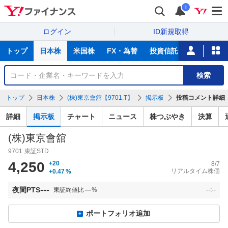
i
ログイン
ID新規取得
主
トップ
日本株
米国株
FX・為替
投資信託
ニュース
な
サ
銘
検索
ー
柄
ビ
を
トップ
日本株
(株)東京會舘【9701.T】
掲示板
投稿コメント詳細
ス
検
索
詳細
掲示板
チャート
ニュース
株つぶやき
決算
(株)東京會舘
9701
東証STD
4,250
+20
8/7
リアルタイム株価
+0.47
%
---
夜間PTS
東証終値比
---
%
--:--
ポートフォリオ追加