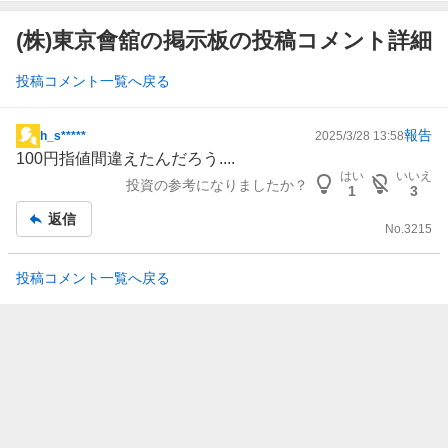
(株)東京會舘の掲示板の投稿コメント詳細
投稿コメント一覧へ戻る
報告
h_s*****
2025/3/28 13:58
掲
100円指値間違えたんだろう....
示
はい
いいえ
投資の参考になりましたか？
板
1
3
記
返信
No.
3215
事
投稿コメント一覧へ戻る