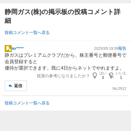
静岡ガス(株)の掲示板の投稿コメント詳
細
投稿コメント一覧へ戻る
報告
ter*****
2025/3/5 19:39
掲
静ガスはプレミアムクラブだから、株主番号と郵便番号で
示
会員登録すると
板
優待が選択できます。既に4日からネットでやれますよ。
記
はい
いいえ
投資の参考になりましたか？
事
3
1
返信
No.
2912
投稿コメント一覧へ戻る