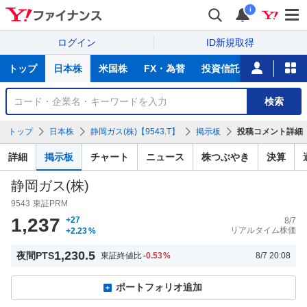
i
ログイン
ID新規取得
主
トップ
日本株
米国株
FX・為替
投資信託
ニュース
な
サ
銘
検索
ー
柄
ビ
を
トップ
日本株
静岡ガス(株)【9543.T】
掲示板
投稿コメント詳細
ス
検
索
詳細
掲示板
チャート
ニュース
株つぶやき
決算
静岡ガス(株)
9543
東証PRM
1,237
+27
8/7
リアルタイム株価
+2.23
%
1,230.5
夜間PTS
東証終値比
-0.53
%
8/7 20:08
ポートフォリオ追加