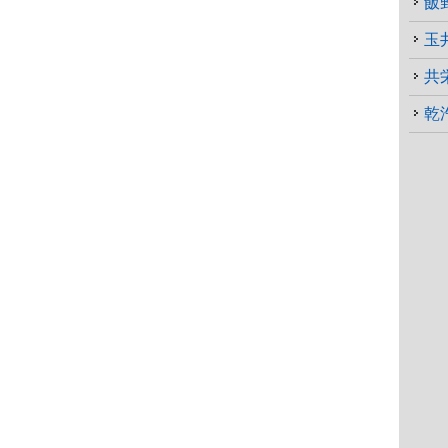
飯
玉
共
乾