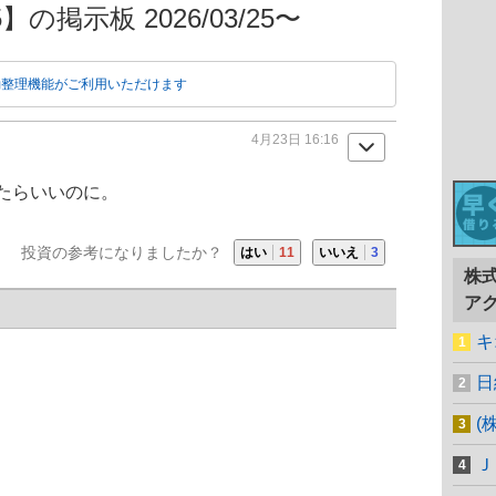
の掲示板 2026/03/25〜
動整理機能がご利用いただけます
4月23日 16:16
たらいいのに。
投資の参考になりましたか？
はい
11
いいえ
3
株
ア
キ
日
(
Ｊ