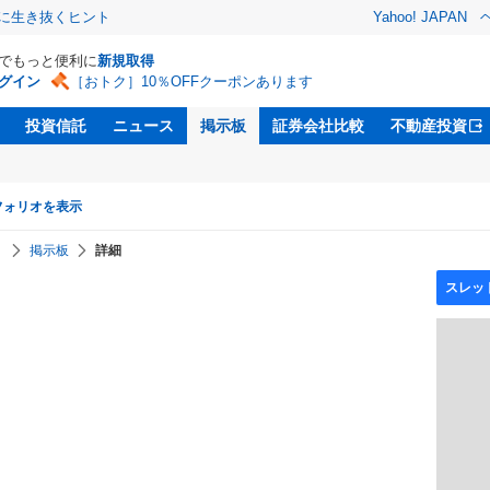
クに生き抜くヒント
Yahoo! JAPAN
Dでもっと便利に
新規取得
グイン
［おトク］10％OFFクーポンあります
投資信託
ニュース
掲示板
証券会社比較
不動産投資
フォリオを表示
】
掲示板
詳細