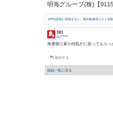
明海グループ(株)【9115】
VIP倶楽部に登録すると、掲示板無視リスト自
381
rb7*****
海運
御三家の何処かに拾ってもらっ
返信する
投稿一覧に戻る