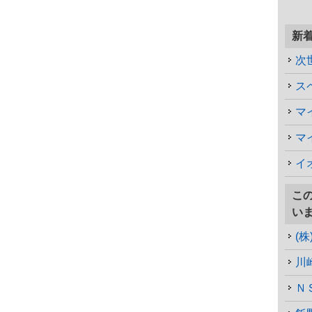
新
次
マ
マ
イ
こ
い
(
川
Ｎ