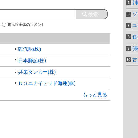
川
ソ
掲示板全体のコメント
ユ
任
(
乾汽船(株)
古
日本郵船(株)
共栄タンカー(株)
ＮＳユナイテッド海運(株)
もっと見る