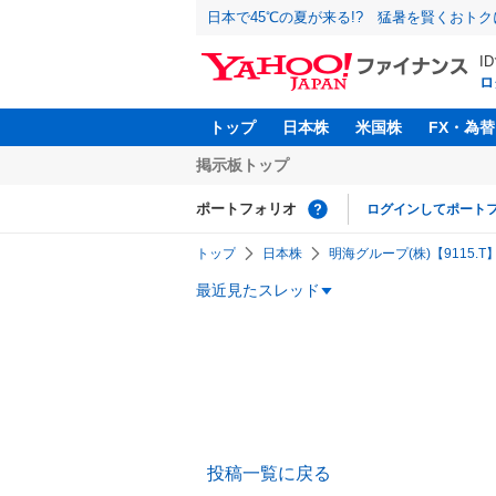
日本で45℃の夏が来る!? 猛暑を賢くおト
I
ロ
トップ
日本株
米国株
FX・為替
掲示板トップ
ポートフォリオ
ログインしてポート
トップ
日本株
明海グループ(株)【9115.T
最近見たスレッド
投稿一覧に戻る