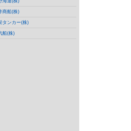
野海運(株)
井商船(株)
栄タンカー(株)
汽船(株)