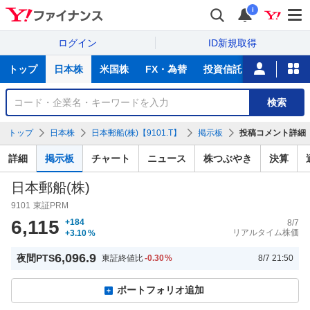
i
ログイン
ID新規取得
主
トップ
日本株
米国株
FX・為替
投資信託
ニュース
な
サ
銘
検索
ー
柄
ビ
を
トップ
日本株
日本郵船(株)【9101.T】
掲示板
投稿コメント詳細
ス
検
索
詳細
掲示板
チャート
ニュース
株つぶやき
決算
日本郵船(株)
9101
東証PRM
6,115
+184
8/7
リアルタイム株価
+3.10
%
6,096.9
夜間PTS
東証終値比
-0.30
%
8/7 21:50
ポートフォリオ追加