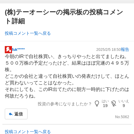
(株)テーオーシーの掲示板の投稿コメン
ト詳細
投稿コメント一覧へ戻る
報告
fuk*****
2025/2/5 18:50
掲
今朝のIRで自社株買い、きっちりやったと出てましたね。
示
５００万株の予定だったけど、結果はほぼ完遂の４９５万
板
株。
記
どこかの会社と違って自社株買いの発表だけして、ほとん
事
ど買わないってことはなかった。
それにしても、このIR出てたのに朝方一時的に下げたのは
何故だろうね。
はい
いいえ
投資の参考になりましたか？
19
9
返信
No.
5062
投稿コメント一覧へ戻る