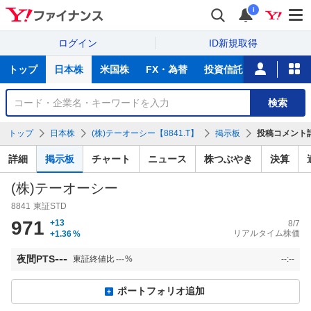
i
ログイン
ID新規取得
主
トップ
日本株
米国株
FX・為替
投資信託
ニュース
な
サ
銘
検索
ー
柄
ビ
を
トップ
日本株
(株)テーオーシー【8841.T】
掲示板
投稿コメント
ス
検
索
詳細
掲示板
チャート
ニュース
株つぶやき
決算
(株)テーオーシー
8841
東証STD
971
+13
8/7
リアルタイム株価
+1.36
%
---
夜間PTS
東証終値比
---
%
--:--
ポートフォリオ追加