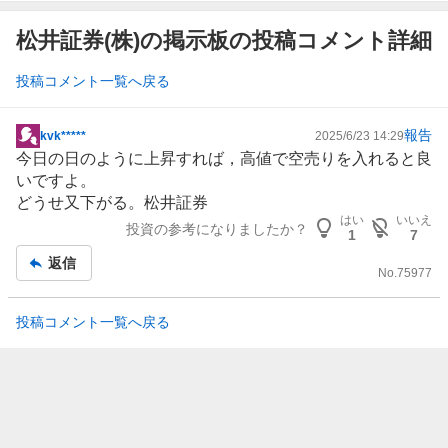
松井証券(株)の掲示板の投稿コメント詳細
投稿コメント一覧へ戻る
報告
kvk*****
2025/6/23 14:29
掲
今日の日のように上昇すれば，高値で空売りを入れると良
示
いですよ。
板
どうせ又下がる。
松井証券
記
はい
いいえ
投資の参考になりましたか？
事
1
7
返信
No.
75977
投稿コメント一覧へ戻る