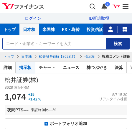
i
ログイン
ID新規取得
主
トップ
日本株
米国株
FX・為替
投資信託
ニュース
な
サ
銘
検索
ー
柄
ビ
を
トップ
日本株
松井証券(株)【8628.T】
掲示板
投稿コメント詳細
ス
検
索
詳細
掲示板
チャート
ニュース
株つぶやき
決算
松井証券(株)
8628
東証PRM
1,074
+15
8/7 15:30
リアルタイム株価
+1.42
%
---
夜間PTS
東証終値比
---
%
--:--
ポートフォリオ追加