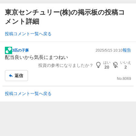
東京センチュリー(株)の掲示板の投稿コ
メント詳細
投稿コメント一覧へ戻る
報告
3匹の子豚
2025/5/15 10:10
掲
配当良いから気長にまつねい
示
はい
いいえ
投資の参考になりましたか？
板
20
2
記
返信
No.
8069
事
投稿コメント一覧へ戻る