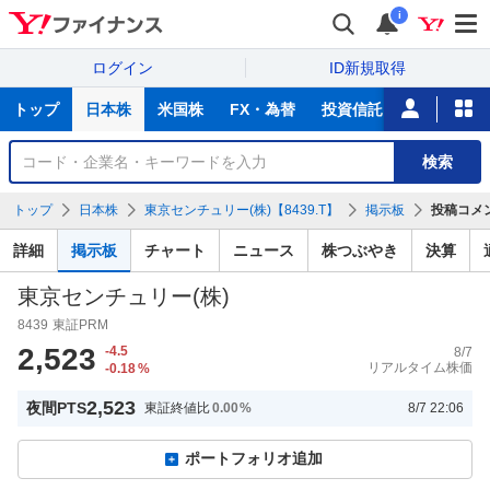
i
ログイン
ID新規取得
主
トップ
日本株
米国株
FX・為替
投資信託
ニュース
な
サ
銘
検索
ー
柄
ビ
を
トップ
日本株
東京センチュリー(株)【8439.T】
掲示板
投稿コメ
ス
検
索
詳細
掲示板
チャート
ニュース
株つぶやき
決算
東京センチュリー(株)
8439
東証PRM
2,523
-4.5
8/7
リアルタイム株価
-0.18
%
2,523
夜間PTS
東証終値比
0.00
%
8/7 22:06
ポートフォリオ追加