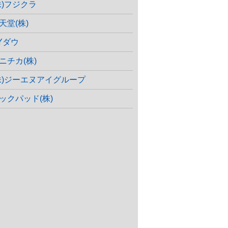
株)フジクラ
天堂(株)
Yダウ
ニチカ(株)
株)ジーエヌアイグループ
ックパッド(株)