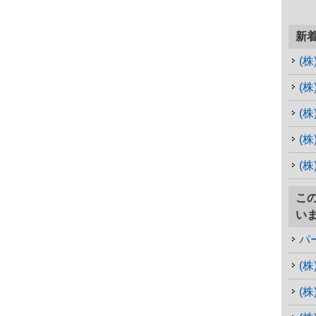
新
(
(
(
(
こ
い
パ
(
(