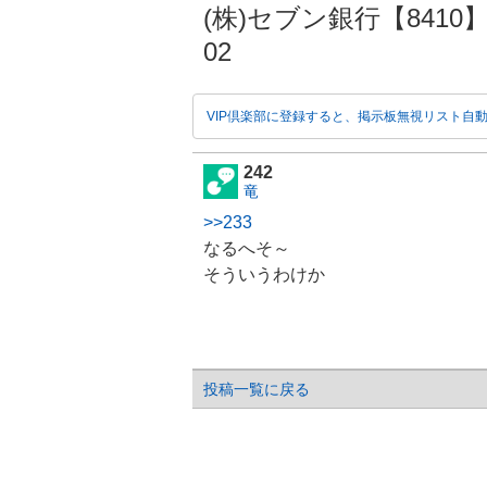
(株)セブン銀行【8410】の掲
02
VIP倶楽部に登録すると、掲示板無視リスト自
242
竜
>>233
なるへそ～
そういうわけか
投稿一覧に戻る