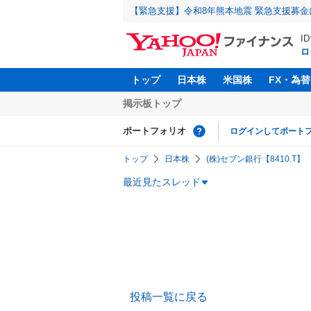
【緊急支援】令和8年熊本地震 緊急支援募
I
ロ
トップ
日本株
米国株
FX・為替
掲示板トップ
ポートフォリオ
ログインしてポート
トップ
日本株
(株)セブン銀行【8410.T】
最近見たスレッド
投稿一覧に戻る