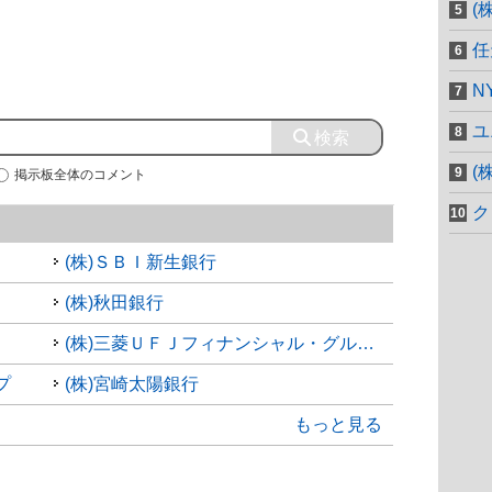
(
任
N
ユ
(
掲示板全体のコメント
ク
(株)ＳＢＩ新生銀行
(株)秋田銀行
(株)三菱ＵＦＪフィナンシャル・グループ
プ
(株)宮崎太陽銀行
もっと見る