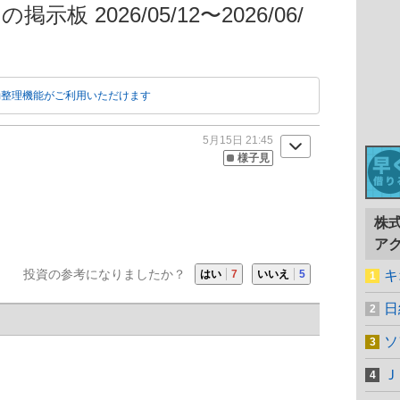
示板 2026/05/12〜2026/06/
動整理機能がご利用いただけます
5月15日 21:45
様子見
株
ア
投資の参考になりましたか？
はい
7
いいえ
5
キ
日
ソ
Ｊ