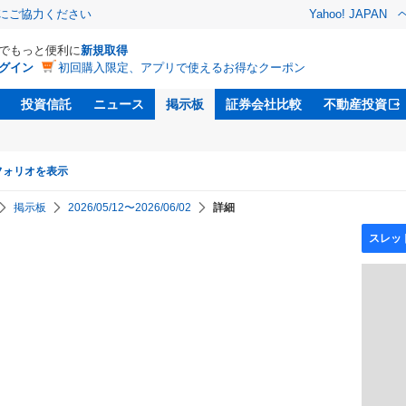
金にご協力ください
Yahoo! JAPAN
Dでもっと便利に
新規取得
グイン
初回購入限定、アプリで使えるお得なクーポン
投資信託
ニュース
掲示板
証券会社比較
不動産投資
フォリオを表示
掲示板
2026/05/12〜2026/06/02
詳細