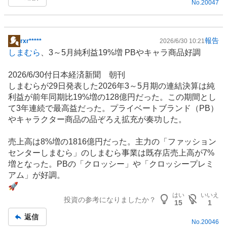
No.
20047
報告
rxr*****
2026/6/30 10:21
掲
しまむら
、3～5月純利益19%増 PBやキャラ商品好調
示
板
2026/6/30付日本経済新聞 朝刊
記
しまむらが29日発表した2026年3～5月期の連結決算は純
事
利益が前年同期比19%増の128億円だった。この期間とし
て3年連続で最高益だった。
プライベートブランド
（PB）
や
キャラクター
商品の品ぞろえ拡充が奏功した。
売上高は8%増の1816億円だった。主力の「ファッション
センターしまむら」のしまむら事業は既存店売上高が7%
増となった。PBの「クロッシー」や「クロッシープレミ
アム」が好調。
🚀
はい
いいえ
投資の参考になりましたか？
15
1
返信
No.
20046