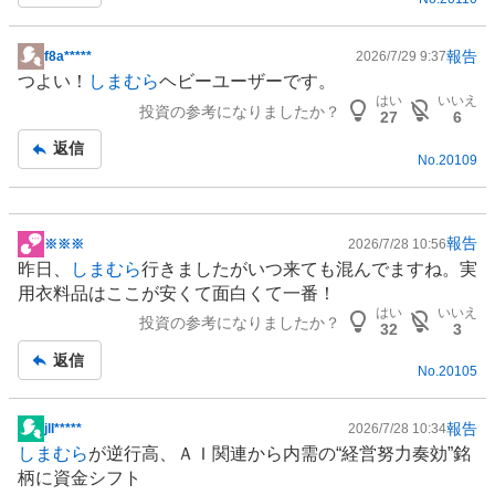
報告
f8a*****
2026/7/29 9:37
掲
つよい！
しまむら
ヘビーユーザーです。
示
はい
いいえ
投資の参考になりましたか？
板
27
6
記
返信
No.
20109
事
報告
※※※
2026/7/28 10:56
掲
昨日、
しまむら
行きましたがいつ来ても混んでますね。実
示
用衣料品はここが安くて面白くて一番！
板
はい
いいえ
投資の参考になりましたか？
記
32
3
事
返信
No.
20105
報告
​jll*****
2026/7/28 10:34
掲
しまむら
が逆行高、ＡＩ関連から内需の“経営努力奏効”銘
示
柄に資金シフト
板