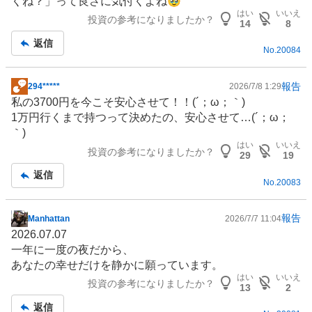
くね？」って良さに気付くよね🥹
記
はい
いいえ
投資の参考になりましたか？
事
14
8
返信
No.
20084
報告
294*****
2026/7/8 1:29
掲
私の3700円を今こそ安心させて！！(´；ω；｀)
示
1万円行くまで持つって決めたの、安心させて…(´；ω；
板
｀)
記
はい
いいえ
投資の参考になりましたか？
事
29
19
返信
No.
20083
報告
Manhattan
2026/7/7 11:04
掲
2026.07.07
示
一年に一度の夜だから、
板
あなたの幸せだけを静かに願っています。
記
はい
いいえ
投資の参考になりましたか？
事
13
2
返信