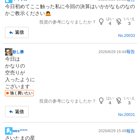
掲
今日初めてここ触った私に今回の決算はいかがなものなの
示
かご教示ください🙇
板
はい
いいえ
投資の参考になりましたか？
記
4
3
事
返信
No.
20033
報告
欲し勝
2026/6/29 16:44
掲
今日は
示
かなりの
板
空売りが
記
入ったように
事
ございます
強く買いたい
はい
いいえ
投資の参考になりましたか？
4
3
返信
No.
20031
報告
wes*****
2026/6/29 15:49
掲
さいたまの星