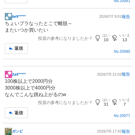
No.
20081
報告
be9*****
2026/7/7 9:01
掲
ちょいプラなったとこで離脱～
示
またいつか買いたい
板
はい
いいえ
投資の参考になりましたか？
記
10
13
事
返信
No.
20080
報告
2a4*****
2026/7/5 22:03
掲
100株以上で2000円分
示
3000株以上で4000円分
板
なんでこんな跳ね上がるのw
記
はい
いいえ
投資の参考になりましたか？
事
31
7
返信
No.
20077
報告
ガンビ
2026/7/5 17:42
掲