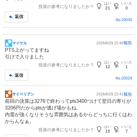
示
はい
いいえ
投資の参考になりましたか？
板
21
0
記
返信
No.
20030
事
報告
マイケル
2026/6/29 15:46
掲
PTS上がってますね
示
引けで入りました
板
はい
いいえ
投資の参考になりましたか？
記
12
1
事
返信
No.
20029
報告
サイベリアン
2026/6/29 15:41
掲
前回の決算は3276で終わってpts3400つけて翌日の寄りが
示
3206円だからptsが逃げ場かもね。
板
内需が強くなりそうな雰囲気はあるからどっちに行くはわ
記
からんなぁ。
事
はい
いいえ
投資の参考になりましたか？
15
7