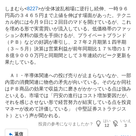
記
しまむら<
8227
>が全体波乱相場に逆行し続伸、一時９６
事
円高の３４６５円まで上値を伸ばす場面があった。テクニ
カル的には今月９日に２回目のマドを開けているが、これ
を埋める形で実需買いが流入している。低価格帯のファッ
ション衣料の販売を手掛けるが、
プライベートブランド
（ＰＢ）などの好調が牽引し、２７年２月期第１四半期
（３～５月）決算は営業利益が前年同期比１７％増の１７
８億９０００万円と同期間として３年連続のピーク更新を
果たしている。
ＡＩ・
半導体
関連への投げ売りが止まらないなか、一部
内需の消費関連に物色の矛先が向いている。そのなか同社
はＰＢ商品の効果で収益力に磨きがかかっている点は強み
といえる。市場では「円安の進行はコスト増加要因だが、
それを感じさせない形で経営努力が結実している点を投資
マネーが改めて評価している」（中堅証券ストラテジス
ト）という声が聞かれる。
はい
いいえ
投資の参考になりましたか？
12
3
返信