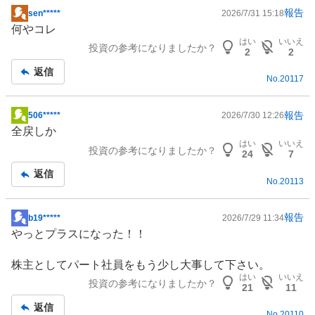
報告
sen*****
2026/7/31 15:18
掲
何やコレ
示
はい
いいえ
投資の参考になりましたか？
板
2
2
記
返信
No.
20117
事
報告
506*****
2026/7/30 12:26
掲
全戻しか
示
はい
いいえ
投資の参考になりましたか？
板
24
7
記
返信
No.
20113
事
報告
b19*****
2026/7/29 11:34
掲
やっとプラスになった！！
示
板
株主としてパート社員をもう少し大事して下さい。
記
はい
いいえ
投資の参考になりましたか？
事
21
11
返信
No.
20110