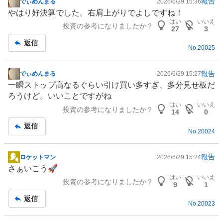
報告
でぃめんまる
2026/6/29 15:36
掲
やはり好決算でした。右肩上がりでよしですね！
示
はい
いいえ
投資の参考になりましたか？
板
27
3
記
返信
No.
20025
事
報告
でぃめんまる
2026/6/29 15:27
掲
一瞬ストップ高なるぐらい引け買い多すぎ、多分見せ板だ
示
ろうけど。いいことですがね
板
はい
いいえ
投資の参考になりましたか？
記
14
0
事
返信
No.
20024
報告
ロケットマン
2026/6/29 15:24
掲
さぁいこう🚀
示
はい
いいえ
投資の参考になりましたか？
板
9
1
記
返信
No.
20023
事