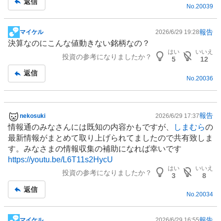
返信
No.
20039
事
報告
マイケル
2026/6/29 19:28
掲
決算なのにこんな値動きない銘柄なの？
示
はい
いいえ
投資の参考になりましたか？
板
5
12
記
返信
No.
20036
事
報告
nekosuki
2026/6/29 17:37
掲
情報通のみなさんには既知の内容かもですが、
しまむら
の
示
最新情報がまとめて取り上げられてましたので共有致しま
板
す。みなさまの情報収集の補助になれば幸いです
記
https://youtu.be/L6T11s2HycU
事
はい
いいえ
投資の参考になりましたか？
3
8
返信
No.
20034
報告
マイケル
2026/6/29 16:55