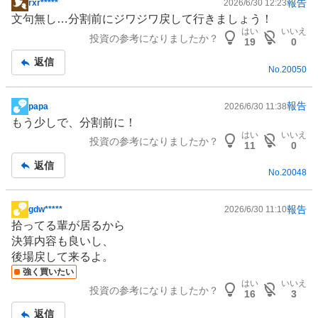
報告
rxr*****
2026/6/30 12:23
掲
文句無し…分割前にジワジワ戻して行きましょう！
示
はい
いいえ
投資の参考になりましたか？
板
19
0
記
返信
No.
20050
事
報告
papa
2026/6/30 11:38
掲
もう少しで、分割前に！
示
はい
いいえ
投資の参考になりましたか？
板
11
0
記
返信
No.
20048
事
報告
gdw*****
2026/6/30 11:10
掲
拾ってる輩が居るから
示
決算内容も良いし、
板
後場戻して来るよ。
記
強く買いたい
事
はい
いいえ
投資の参考になりましたか？
16
3
返信