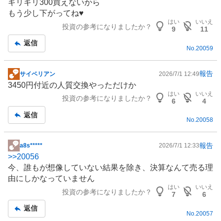
ギリギリ300買えないから
板
もう少し下がってね♥
記
はい
いいえ
投資の参考になりましたか？
事
9
11
返信
No.
20059
報告
サイベリアン
2026/7/1 12:49
掲
3450円付近の人質交換やっただけか
示
はい
いいえ
投資の参考になりましたか？
板
6
4
記
返信
No.
20058
事
報告
a8s*****
2026/7/1 12:33
掲
>>
20056
示
今、誰もが想像していない結果を除き、決算なんて売る理
板
由にしかなっていません
記
はい
いいえ
投資の参考になりましたか？
事
7
6
返信
No.
20057