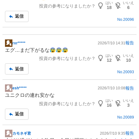
はい
いいえ
投資の参考になりましたか？
18
6
返信
No.
20096
報告
rxr*****
2026/7/10 14:31
掲
エグ…まだ下がるな😰😰😰
示
はい
いいえ
投資の参考になりましたか？
板
12
10
記
返信
No.
20093
事
報告
esh*****
2026/7/10 10:08
掲
ユニクロの連れ安かな
示
はい
いいえ
投資の参考になりましたか？
板
16
3
記
返信
No.
20089
事
報告
カモネギ君
2026/7/10 9:35
掲