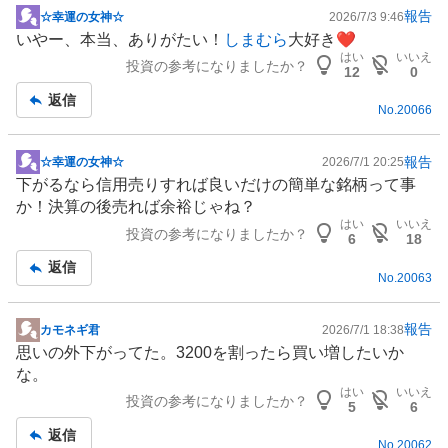
報告
☆幸運の女神☆
2026/7/3 9:46
掲
いやー、本当、ありがたい！
しまむら
大好き❤
示
はい
いいえ
投資の参考になりましたか？
板
12
0
記
返信
No.
20066
事
報告
☆幸運の女神☆
2026/7/1 20:25
掲
下がるなら信用売りすれば良いだけの簡単な銘柄って事
示
か！決算の後売れば余裕じゃね？
板
はい
いいえ
投資の参考になりましたか？
記
6
18
事
返信
No.
20063
報告
カモネギ君
2026/7/1 18:38
掲
思いの外下がってた。3200を割ったら買い増したいか
示
な。
板
はい
いいえ
投資の参考になりましたか？
記
5
6
事
返信
No.
20062