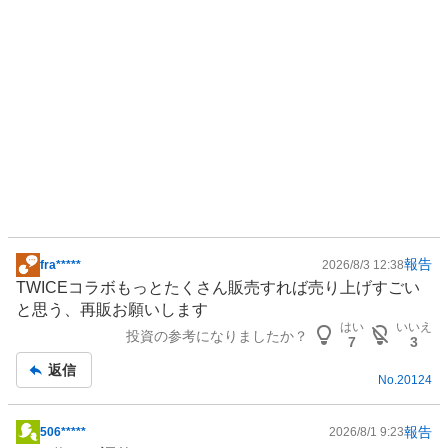
報告
fra*****
2026/8/3 12:38
掲
TWICEコラボもっとたくさん販売すれば売り上げすごい
示
と思う、再販お願いします
板
はい
いいえ
投資の参考になりましたか？
記
7
3
事
返信
No.
20124
報告
506*****
2026/8/1 9:23
掲