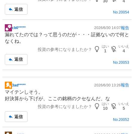
記
30
4
事
返信
No.
20054
報告
cb0*****
2026/6/30 14:07
掲
漏れてたのでは？って思うのだが・・・証拠ないので何と
示
なくね。
板
はい
いいえ
投資の参考になりましたか？
記
1
4
事
返信
No.
20053
報告
3ad*****
2026/6/30 13:26
掲
マイテンしそう。
示
好決算から下げが、ここの銘柄のクセなんだ、な
板
はい
いいえ
投資の参考になりましたか？
記
10
5
事
返信
No.
20052