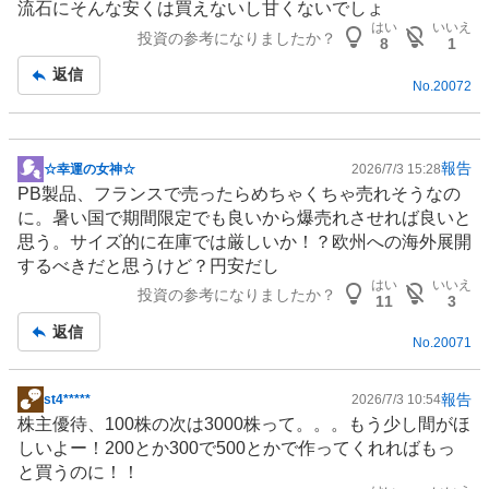
流石にそんな安くは買えないし甘くないでしょ
板
はい
いいえ
投資の参考になりましたか？
記
8
1
事
返信
No.
20072
報告
☆幸運の女神☆
2026/7/3 15:28
掲
PB製品、フランスで売ったらめちゃくちゃ売れそうなの
示
に。暑い国で期間限定でも良いから爆売れさせれば良いと
板
思う。サイズ的に在庫では厳しいか！？
欧州
への海外展開
記
するべきだと思うけど？円安だし
事
はい
いいえ
投資の参考になりましたか？
11
3
返信
No.
20071
報告
st4*****
2026/7/3 10:54
掲
株主優待
、100株の次は3000株って。。。もう少し間がほ
示
しいよー！200とか300で500とかで作ってくれればもっ
板
と買うのに！！
記