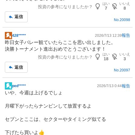
記
はい
いいえ
投資の参考になりましたか？
事
7
8
返信
No.
20098
報告
428*****
2026/7/13 12:39
掲
昨日女子バレー観ていたらここを思い出しました。
示
決勝トーナメント進出おめでとうございます！
板
はい
いいえ
投資の参考になりましたか？
記
18
3
事
返信
No.
20097
報告
ped*****
2026/7/13 0:44
掲
いや、今週は上げるでしょ
示
板
月曜下がったらナンピンして放置するよ
記
事
セブンとここは、セクターやタイミング似てる
下げたら買いよ👍