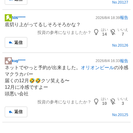
No.
20127
事
報告
506*****
2026/8/4 18:39
掲
底切り上がってるしそろそろかな？
示
はい
いいえ
投資の参考になりましたか？
板
14
7
記
返信
No.
20126
事
報告
kug*****
2026/8/4 16:33
掲
ネットでやっと予約が出来ました。
オリオンビール
の冷感
示
マクラカバー
板
届くの12月🤣🤣クソ笑える〜
記
12月に冷感ですよー
事
頭悪い会社
はい
いいえ
投資の参考になりましたか？
10
3
返信
No.
20125