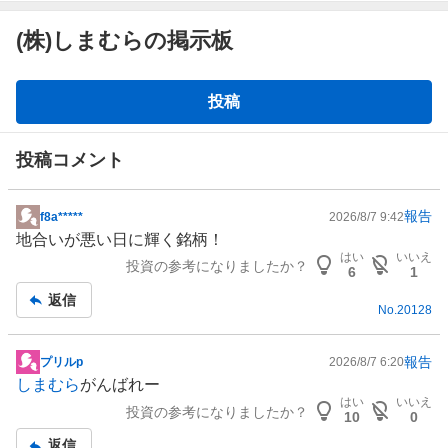
(株)しまむらの掲示板
掲
投稿
示
板
投稿コメント
報告
f8a*****
2026/8/7 9:42
掲
地合いが悪い日に輝く銘柄！
示
はい
いいえ
投資の参考になりましたか？
板
6
1
記
返信
No.
20128
事
報告
プリルp
2026/8/7 6:20
掲
しまむら
がんばれー
示
はい
いいえ
投資の参考になりましたか？
板
10
0
記
返信