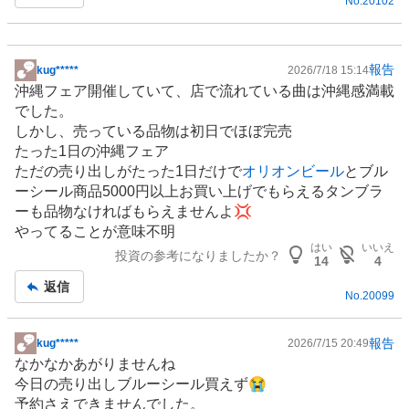
No.
20102
報告
kug*****
2026/7/18 15:14
掲
沖縄フェア開催していて、店で流れている曲は沖縄感満載
示
でした。
板
しかし、売っている品物は初日でほぼ完売
記
たった1日の沖縄フェア
事
ただの売り出しがたった1日だけで
オリオンビール
とブル
ーシール商品5000円以上お買い上げでもらえるタンブラ
ーも品物なければもらえませんよ💢
やってることが意味不明
はい
いいえ
投資の参考になりましたか？
14
4
返信
No.
20099
報告
kug*****
2026/7/15 20:49
掲
なかなかあがりませんね
示
今日の売り出しブルーシール買えず😭
板
予約さえできませんでした。