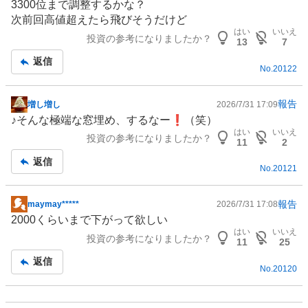
3300位まで調整するかな？
示
次前回高値超えたら飛びそうだけど
板
はい
いいえ
投資の参考になりましたか？
記
13
7
事
返信
No.
20122
報告
増し増し
2026/7/31 17:09
掲
♪そんな極端な窓埋め、するなー❗（笑）
示
はい
いいえ
投資の参考になりましたか？
板
11
2
記
返信
No.
20121
事
報告
maymay*****
2026/7/31 17:08
掲
2000くらいまで下がって欲しい
示
はい
いいえ
投資の参考になりましたか？
板
11
25
記
返信
No.
20120
事