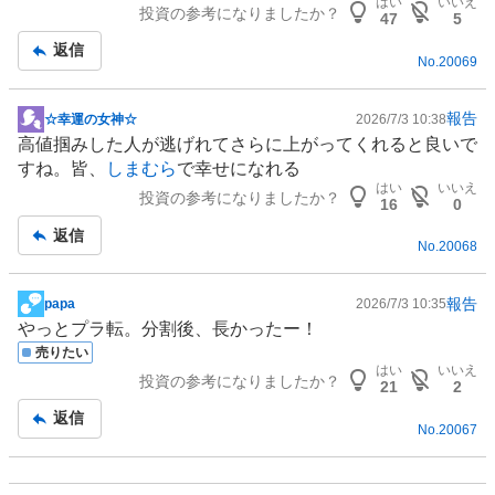
はい
いいえ
投資の参考になりましたか？
事
47
5
返信
No.
20069
報告
☆幸運の女神☆
2026/7/3 10:38
掲
高値掴みした人が逃げれてさらに上がってくれると良いで
示
すね。皆、
しまむら
で幸せになれる
板
はい
いいえ
投資の参考になりましたか？
記
16
0
事
返信
No.
20068
報告
papa
2026/7/3 10:35
掲
やっとプラ転。分割後、長かったー！
示
売りたい
板
はい
いいえ
投資の参考になりましたか？
記
21
2
事
返信
No.
20067