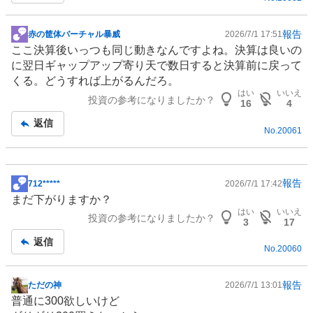
報告
赤の筐体バーチャル暴威
2026/7/1 17:51
掲
ここ決算後いっつも同じ動きなんですよね。決算は良いの
示
に翌日ギャップアップ寄り天で数日すると決算前に戻って
板
くる。どうすれば上がるんだろ。
記
はい
いいえ
投資の参考になりましたか？
事
16
4
返信
No.
20061
報告
712*****
2026/7/1 17:42
掲
まだ下がりますか？
示
はい
いいえ
投資の参考になりましたか？
板
3
17
記
返信
No.
20060
事
報告
ただの神
2026/7/1 13:01
掲
普通に300欲しいけど
示