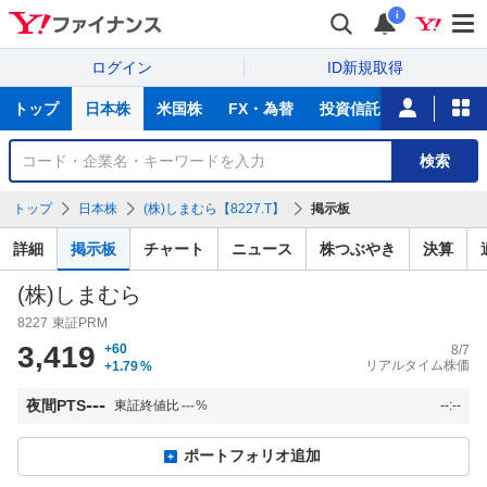
i
ログイン
ID新規取得
主
トップ
日本株
米国株
FX・為替
投資信託
ニュース
な
サ
銘
検索
ー
柄
ビ
を
トップ
日本株
(株)しまむら【8227.T】
掲示板
ス
検
索
詳細
掲示板
チャート
ニュース
株つぶやき
決算
(株)しまむら
8227
東証PRM
3,419
+60
8/7
リアルタイム株価
+1.79
%
---
夜間PTS
東証終値比
---
%
--:--
ポートフォリオ追加