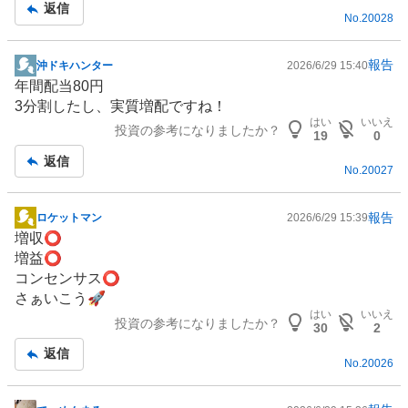
返信
No.
20028
報告
沖ドキハンター
2026/6/29 15:40
掲
年間配当80円
示
3分割したし、実質増配ですね！
板
はい
いいえ
投資の参考になりましたか？
記
19
0
事
返信
No.
20027
報告
ロケットマン
2026/6/29 15:39
掲
増収⭕️
示
増益⭕️
板
コンセンサス⭕️
記
さぁいこう🚀
事
はい
いいえ
投資の参考になりましたか？
30
2
返信
No.
20026