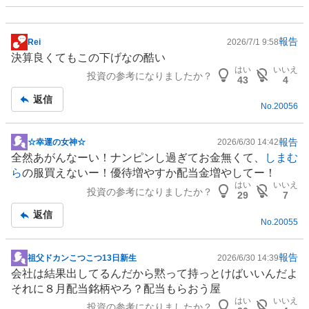
報告
Rei
2026/7/1 9:58
掲
決算良くてもこの下げなの酷い
示
はい
いいえ
投資の参考になりましたか？
板
43
4
記
返信
No.
20056
事
報告
☆幸運の女神☆
2026/6/30 14:42
掲
全然あがんなーい！ナンピンし過ぎてお金無くて、
しまむ
示
ら
の服買えないー！優待増やすか配当金増やしてー！
板
はい
いいえ
投資の参考になりましたか？
記
29
7
事
返信
No.
20055
報告
祖父ドカンこつこつ13日新生
2026/6/30 14:39
掲
会社は結果出してるんだから黙って持っとけばいいんだよ
示
それに８月配当銘柄やろ？配当もらおう屋
板
はい
いいえ
投資の参考になりましたか？