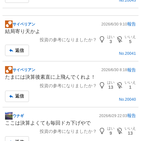
No.
20043
事
報告
サイベリアン
2026/6/30 9:10
掲
結局寄り天かよ
示
はい
いいえ
投資の参考になりましたか？
板
3
5
記
返信
No.
20041
事
報告
サイベリアン
2026/6/30 8:18
掲
たまには決算後素直に上飛んでくれよ！
示
はい
いいえ
投資の参考になりましたか？
板
13
1
記
返信
No.
20040
事
報告
ウナギ
2026/6/29 22:03
掲
ここは決算よくても毎回ドカ下げやで
示
はい
いいえ
投資の参考になりましたか？
板
9
13
記