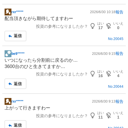
報告
rxr*****
2026/6/30 10:18
掲
配当頂きながら期待してますわー
示
はい
いいえ
投資の参考になりましたか？
板
17
0
記
返信
No.
20045
事
報告
be9*****
2026/6/30 9:15
掲
いつになったら分割前に戻るのか…
示
3600台のひと生きてますか…
板
はい
いいえ
投資の参考になりましたか？
記
16
4
事
返信
No.
20044
報告
rxr*****
2026/6/30 9:13
掲
上がって行きますわー
示
はい
いいえ
投資の参考になりましたか？
板
11
1
記
返信