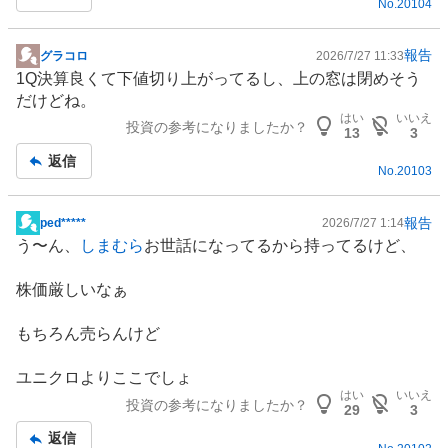
No.
20104
報告
グラコロ
2026/7/27 11:33
掲
1Q決算良くて下値切り上がってるし、上の窓は閉めそう
示
だけどね。
板
はい
いいえ
投資の参考になりましたか？
記
13
3
事
返信
No.
20103
報告
ped*****
2026/7/27 1:14
掲
う〜ん、
しまむら
お世話になってるから持ってるけど、
示
板
株価厳しいなぁ
記
事
もちろん売らんけど
ユニクロよりここでしょ
はい
いいえ
投資の参考になりましたか？
29
3
返信