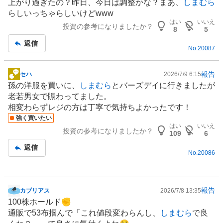
上がり過ぎたの？昨日、今日は調整かな？まあ、
しまむら
示
らしいっちゃらしいけどwww
板
はい
いいえ
投資の参考になりましたか？
記
8
5
事
返信
No.
20087
報告
セハ
2026/7/9 6:15
掲
孫の洋服を買いに、
しまむら
とバーズデイに行きましたが
示
老若男女で賑わってました。
板
相変わらずレジの方は丁寧で気持ちよかったです！
記
強く買いたい
事
はい
いいえ
投資の参考になりましたか？
109
6
返信
No.
20086
報告
カブリアス
2026/7/8 13:35
掲
100株ホールド✊
示
通販で53布掴んで「これ値段変わらんし、
しまむら
で良
板