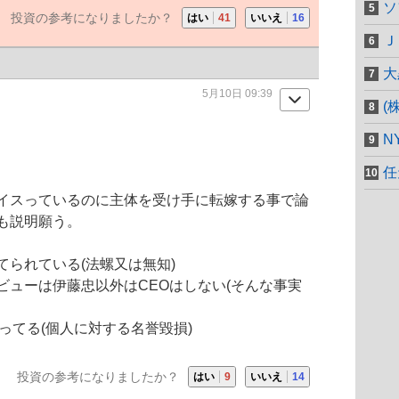
ソ
投資の参考になりましたか？
はい
41
いいえ
16
Ｊ
大
5月10日 09:39
(
N
任
イスっているのに主体を受け手に転嫁する事で論
も説明願う。
てられている(法螺又は無知)
ビューは伊藤忠以外はCEOはしない(そんな事実
ってる(個人に対する名誉毀損)
投資の参考になりましたか？
はい
9
いいえ
14