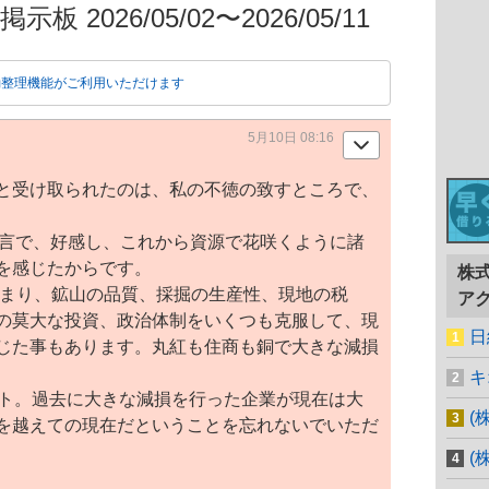
板 2026/05/02〜2026/05/11
動整理機能がご利用いただけます
5月10日 08:16
と受け取られたのは、私の不徳の致すところで、
言で、好感し、これから資源で花咲くように諸
を感じたからです。
株
始まり、鉱山の品質、採掘の生産性、現地の税
ア
の莫大な投資、政治体制をいくつも克服して、現
日
じた事もあります。
丸紅
も住商も銅で大きな減損
キ
クト。過去に大きな減損を行った企業が現在は大
(
を越えての現在だということを忘れないでいただ
(