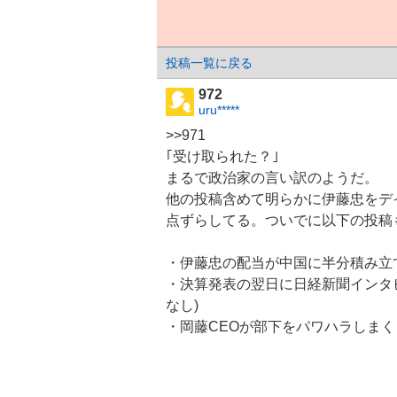
投稿一覧に戻る
972
uru*****
>>971
｢受け取られた？｣
まるで政治家の言い訳のようだ。
他の投稿含めて明らかに
伊藤忠
をデ
点ずらしてる。ついでに以下の投稿
・伊藤忠の配当が
中国
に半分積み立
・決算発表の翌日に日経新聞インタ
なし)
・岡藤CEOが部下をパワハラしまく