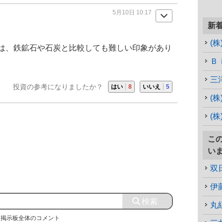
5月10日 10:17
新
(
は、鉄鉱石や
石炭
と比較しても難しい印象があり
Ｂ
三
投資の参考になりましたか？
はい
8
いいえ
5
(
(
こ
い
双日
伊
丸紅
掲示板全体のコメント