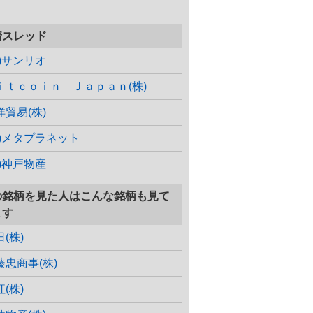
着スレッド
株)サンリオ
ｉｔｃｏｉｎ Ｊａｐａｎ(株)
洋貿易(株)
株)メタプラネット
株)神戸物産
の銘柄を見た人はこんな銘柄も見て
ます
(株)
藤忠商事(株)
(株)