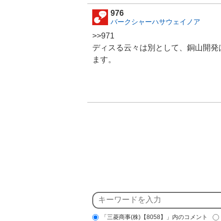
976
バークシャーハサウェイノア
>>971
ディスる云々は別として、銅山開発
ます。
「三菱商事(株)【8058】」内のコメント