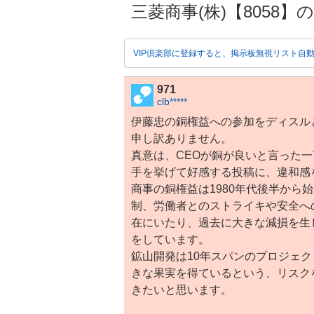
三菱商事(株)【8058】の掲示
VIP倶楽部に登録すると、掲示板無視リスト自
971
clb*****
伊藤忠
の銅権益への参加をディスル
申し訳ありません。
真意は、CEOが
銅
が良いと言った一
手を挙げて好感する投稿に、違和感
商事の銅権益は1980年代後半から
制、労働者とのストライキや安全へ
在にいたり、過去に大きな減損を生
をしています。
鉱山開発は10年スパンのプロジェ
きな果実を得ているという、リスク
きたいと思います。