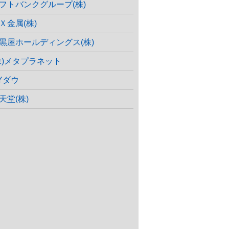
フトバンクグループ(株)
Ｘ金属(株)
黒屋ホールディングス(株)
株)メタプラネット
Yダウ
天堂(株)