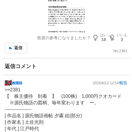
はい
いいえ
投資の参考になりましたか？
18
3
返信
No.
2381
返信コメント
報告
株階段
2026/6/12 12:54
掲
>>
2381
示
【
株主優待
到着 】 (100株) 1,000円クオカード
板
※源氏物語の図柄、毎年変わります ー。
記
------------------
事
[ 作品名 ] 源氏物語画帖 夕霧 絵(部分)
[ 作家名 ] 土佐光則
[ 年代 ] 江戸時代