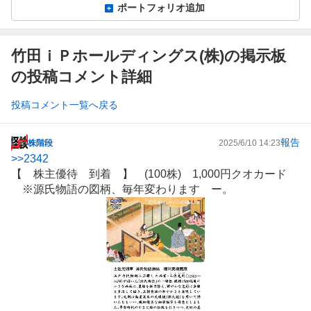
ポートフォリオ追加
竹田ｉＰホールディングス(株)の掲示板
の投稿コメント詳細
投稿コメント一覧へ戻る
報告
株階段
2025/6/10 14:23
掲
>>
2342
示
【 株主優待 到着 】 (100株) 1,000円クオカード
板
※源氏物語の図柄、毎年変わります ー。
記
事