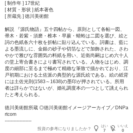
[ 制作年 ] 17世紀
[ 材質・形状 ] 紙本著色
[ 所蔵先 ] 徳川美術館
解説 『源氏物語』五十四帖から、原則として各帖一図、
帚木・若紫・須磨・椎本・早蕨・蜻蛉は二図を選び、絵と
詞の色紙各六十枚を折帖に貼り込んでいる。詞書は、藍に
よる墨流しに、金銀の砂子や切箔などで加飾された、さわ
やかで雅びな雰囲気の料紙を用い、近衛尚嗣はじめ六十人
の堂上寄合書きにより書写されている。人物をはじめ、調
度の細部に至るまで極めて精緻な筆致で描かれており、江
戸初期における土佐派の典型的な源氏絵である。絵の紙背
には土佐光則(1583～1638)の墨印が押されている。所用
者は詳らかではないが、婚礼調度本の一つとして誂えられ
たと考えられる。
徳川美術館所蔵 ◎徳川美術館イメージアーカイブ／DNPa
rtcom
------------------
はい
いいえ
投資の参考になりましたか？
7
0