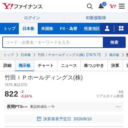
i
ログイン
ID新規取得
主
トップ
日本株
米国株
FX・為替
投資信託
ニュース
な
サ
銘
検索
ー
柄
ビ
を
トップ
日本株
竹田ｉＰホールディングス(株)【7875.T】
掲示板
ス
検
索
詳細
掲示板
チャート
ニュース
株つぶやき
決算
竹田ｉＰホールディングス(株)
7875
東証STD
822
-2
8/6
リアルタイム株価
-0.24
%
---
夜間PTS
東証終値比
---
%
--:--
決算発表予定日
2026/8/10