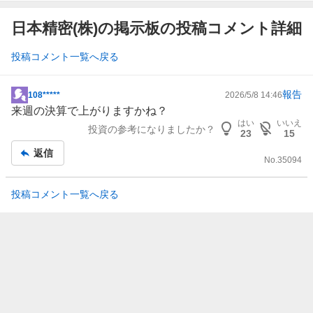
日本精密(株)の掲示板の投稿コメント詳細
投稿コメント一覧へ戻る
報告
108*****
2026/5/8 14:46
掲
来週の決算で上がりますかね？
示
はい
いいえ
投資の参考になりましたか？
板
23
15
記
返信
No.
35094
事
投稿コメント一覧へ戻る