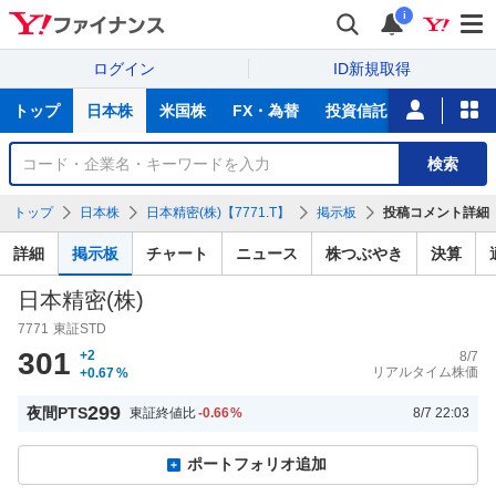
i
ログイン
ID新規取得
主
トップ
日本株
米国株
FX・為替
投資信託
ニュース
な
サ
銘
検索
ー
柄
ビ
を
トップ
日本株
日本精密(株)【7771.T】
掲示板
投稿コメント詳細
ス
検
索
詳細
掲示板
チャート
ニュース
株つぶやき
決算
日本精密(株)
7771
東証STD
301
+2
8/7
リアルタイム株価
+0.67
%
299
夜間PTS
東証終値比
-0.66
%
8/7 22:03
ポートフォリオ追加