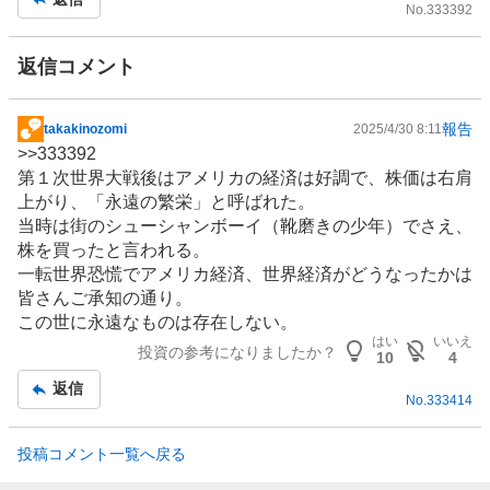
No.
333392
返信コメント
報告
takakinozomi
2025/4/30 8:11
掲
>>
333392
示
第１次世界大戦後はアメリカの経済は好調で、株価は右肩
板
上がり、「永遠の繁栄」と呼ばれた。
記
当時は街のシューシャンボーイ（靴磨きの少年）でさえ、
事
株を買ったと言われる。
一転世界恐慌でアメリカ経済、世界経済がどうなったかは
皆さんご承知の通り。
この世に永遠なものは存在しない。
はい
いいえ
投資の参考になりましたか？
10
4
返信
No.
333414
投稿コメント一覧へ戻る