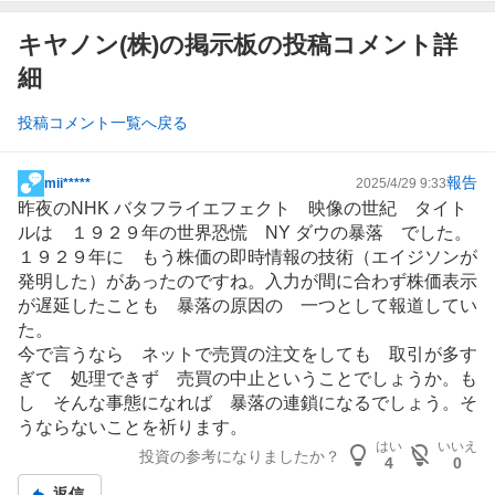
キヤノン(株)の掲示板の投稿コメント詳
細
投稿コメント一覧へ戻る
報告
mii*****
2025/4/29 9:33
掲
昨夜のNHK バタフライエフェクト 映像の世紀 タイト
示
ルは １９２９年の世界恐慌 NY ダウの暴落 でした。
板
１９２９年に もう株価の即時情報の技術（エイジソンが
記
発明した）があったのですね。入力が間に合わず株価表示
事
が遅延したことも 暴落の原因の 一つとして報道してい
た。
今で言うなら ネットで売買の注文をしても 取引が多す
ぎて 処理できず 売買の中止ということでしょうか。も
し そんな事態になれば 暴落の連鎖になるでしょう。そ
うならないことを祈ります。
はい
いいえ
投資の参考になりましたか？
4
0
返信