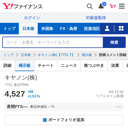
i
ログイン
ID新規取得
主
トップ
日本株
米国株
FX・為替
投資信託
ニュース
な
サ
銘
検索
ー
柄
ビ
を
トップ
日本株
キヤノン(株)【7751.T】
掲示板
投稿コメント詳細
ス
検
索
詳細
掲示板
チャート
ニュース
株つぶやき
決算
キヤノン(株)
7751
東証PRM
4,527
+68
8/6 15:30
リアルタイム株価
+1.53
%
---
夜間PTS
東証終値比
---
%
--:--
ポートフォリオ追加