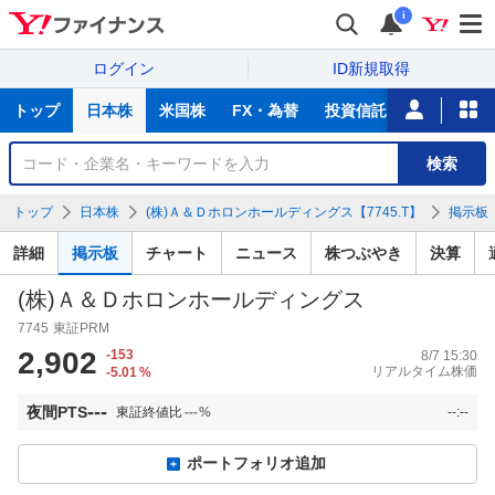
i
ログイン
ID新規取得
主
トップ
日本株
米国株
FX・為替
投資信託
ニュース
な
サ
銘
検索
ー
柄
ビ
を
トップ
日本株
(株)Ａ＆Ｄホロンホールディングス【7745.T】
掲示板
ス
検
索
詳細
掲示板
チャート
ニュース
株つぶやき
決算
(株)Ａ＆Ｄホロンホールディングス
7745
東証PRM
2,902
-153
8/7 15:30
リアルタイム株価
-5.01
%
---
夜間PTS
東証終値比
---
%
--:--
ポートフォリオ追加