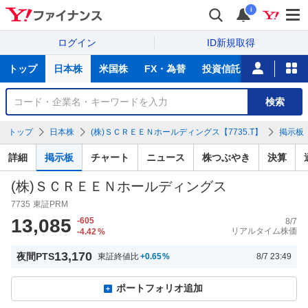
i
ログイン
ID新規取得
主
トップ
日本株
米国株
FX・為替
投資信託
ニュース
な
サ
銘
検索
ー
柄
ビ
を
トップ
日本株
(株)ＳＣＲＥＥＮホールディングス【7735.T】
掲示板
ス
検
索
詳細
掲示板
チャート
ニュース
株つぶやき
決算
(株)ＳＣＲＥＥＮホールディングス
7735
東証PRM
13,085
-605
8/7
リアルタイム株価
-4.42
%
13,170
夜間PTS
東証終値比
+0.65
%
8/7 23:49
ポートフォリオ追加