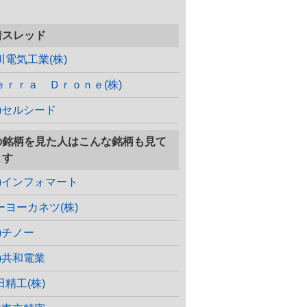
着スレッド
川電気工業(株)
ｅｒｒａ Ｄｒｏｎｅ(株)
株)セルシード
の銘柄を見た人はこんな銘柄も見て
ます
株)インフォマート
ーヨーカネツ(株)
株)チノー
株)共和電業
田精工(株)