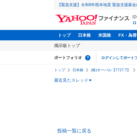
【緊急支援】令和8年熊本地震 緊急支援募
I
ロ
トップ
日本株
米国株
FX・為替
掲示板トップ
ポートフォリオ
ログインしてポート
トップ
日本株
(株)オーバル【7727.T】
最近見たスレッド
投稿一覧に戻る