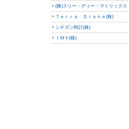
(株)スリー・ディー・マトリックス
Ｔｅｒｒａ Ｄｒｏｎｅ(株)
シチズン時計(株)
ＩＭＶ(株)