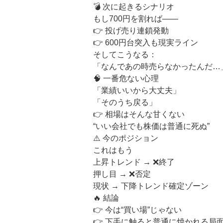
💣 次に起きるシナリオ
もし700円を割れば――
👉 投げ売り連鎖発動
👉 600円台突入も現実ライン
そしてこうなる：
「なんであの時売らなかったんだ…
🧠 一番危ない心理
「業績いいから大丈夫」
「そのうち戻る」
👉 相場はそんな甘くない
“いい会社でも株価は普通に死ぬ”
⚠️ 今のポジション
これはもう
上昇トレンド → ❌終了
押し目 → ❌否定
現状 → 下降トレンド確定ゾーン
🔥 結論
👉 今は“買い場”じゃない
👉 下手に触ると普通に焼かれる局