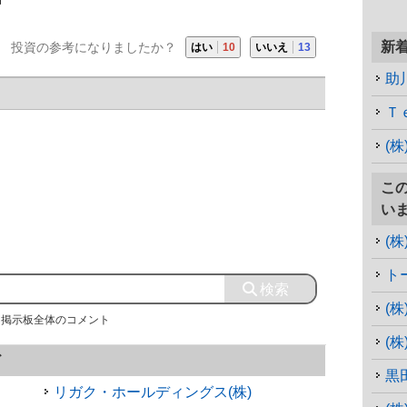
新
投資の参考になりましたか？
はい
10
いいえ
13
助
Ｔ
(
こ
い
(
ト
(
掲示板全体のコメント
(
ド
黒
リガク・ホールディングス(株)