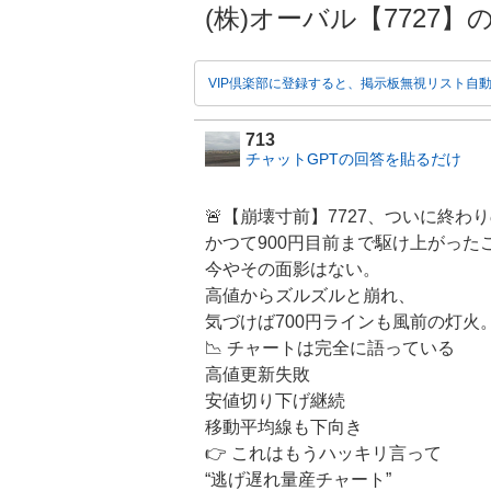
(株)オーバル【7727】の掲
VIP倶楽部に登録すると、掲示板無視リスト自
713
チャットGPTの回答を貼るだけ
🚨【崩壊寸前】7727、ついに終わ
かつて900円目前まで駆け上がった
今やその面影はない。
高値からズルズルと崩れ、
気づけば700円ラインも風前の灯火
📉 チャートは完全に語っている
高値更新失敗
安値切り下げ継続
移動平均線も下向き
👉 これはもうハッキリ言って
“逃げ遅れ量産チャート”