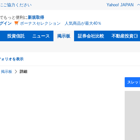
金にご協力ください
Yahoo! JAPAN
Dでもっと便利に
新規取得
グイン
ボーナスセレクション 人気商品が最大40％
投資信託
ニュース
掲示板
証券会社比較
不動産投資
フォリオを表示
掲示板
詳細