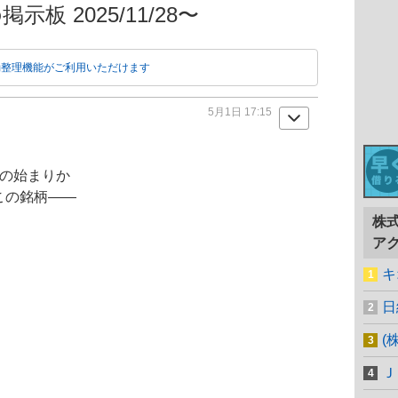
示板 2025/11/28〜
動整理機能がご利用いただけます
5月1日 17:15
りの始まりか
この銘柄――
株
ア
。
キ
日
(
Ｊ