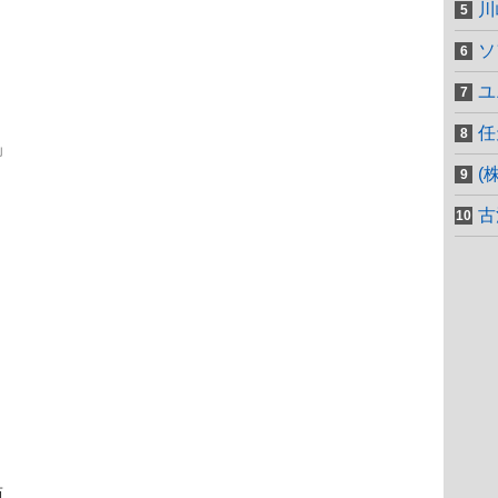
川
ソ
ユ
任
」
(
古
面