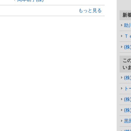
もっと見る
新
助
Ｔ
(
こ
い
(
ト
(
(
黒