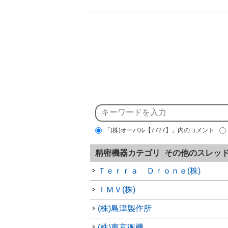
「(株)オーバル【7727】」内のコメント
精密機器カテゴリ その他のスレッ
Ｔｅｒｒａ Ｄｒｏｎｅ(株)
ＩＭＶ(株)
(株)島津製作所
(株)東京衡機