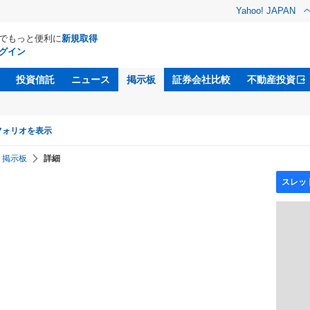
Yahoo! JAPAN
Dでもっと便利に
新規取得
グイン
投資信託
ニュース
掲示板
証券会社比較
不動産投資
フォリオを表示
掲示板
詳細