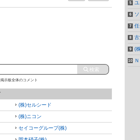
ユ
ソ
任
古
(
Ｎ
掲示板全体のコメント
ド
(株)セルシード
(株)ニコン
セイコーグループ(株)
岡本硝子(株)