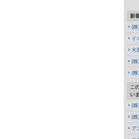
新
(
イ
大
(
(株
こ
い
(
(
ア