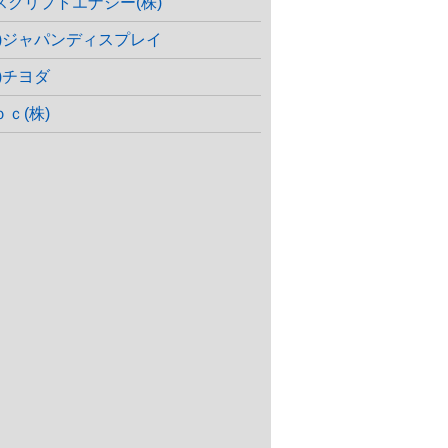
スクリプトエナジー(株)
株)ジャパンディスプレイ
株)チヨダ
ｂｃ(株)