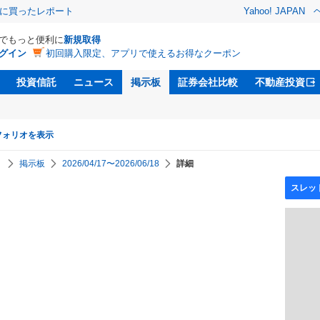
際に買ったレポート
Yahoo! JAPAN
Dでもっと便利に
新規取得
グイン
初回購入限定、アプリで使えるお得なクーポン
投資信託
ニュース
掲示板
証券会社比較
不動産投資
フォリオを表示
】
掲示板
2026/04/17〜2026/06/18
詳細