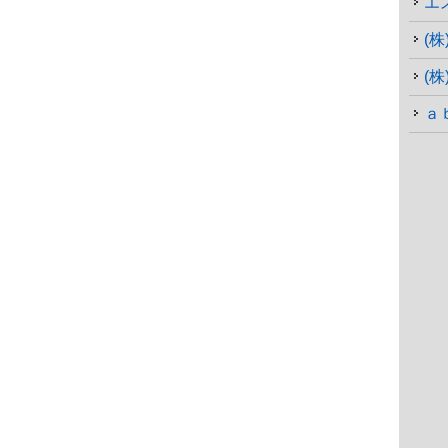
エ
(
(
ａ