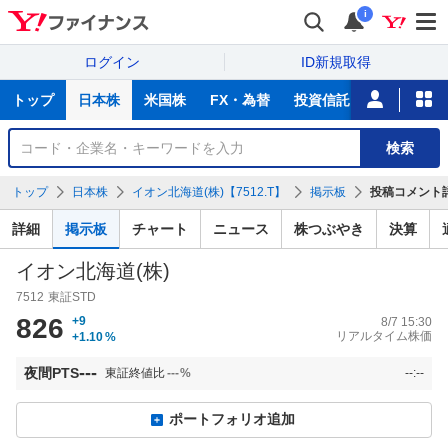
i
ログイン
ID新規取得
主
トップ
日本株
米国株
FX・為替
投資信託
ニュース
な
サ
銘
検索
ー
柄
ビ
を
トップ
日本株
イオン北海道(株)【7512.T】
掲示板
投稿コメント
ス
検
索
詳細
掲示板
チャート
ニュース
株つぶやき
決算
イオン北海道(株)
7512
東証STD
826
+9
8/7 15:30
リアルタイム株価
+1.10
%
---
夜間PTS
東証終値比
---
%
--:--
ポートフォリオ追加