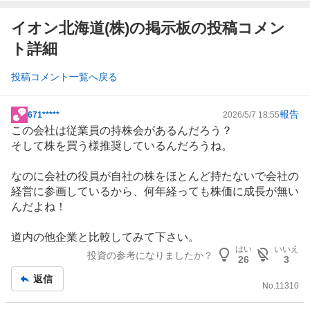
イオン北海道(株)の掲示板の投稿コメン
ト詳細
投稿コメント一覧へ戻る
報告
671*****
2026/5/7 18:55
掲
この会社は従業員の持株会があるんだろう？
示
そして株を買う様推奨しているんだろうね。
板
記
なのに会社の役員が自社の株をほとんど持たないで会社の
事
経営に参画しているから、何年経っても株価に成長が無い
んだよね！
道内の他企業と比較してみて下さい。
はい
いいえ
投資の参考になりましたか？
26
3
返信
No.
11310