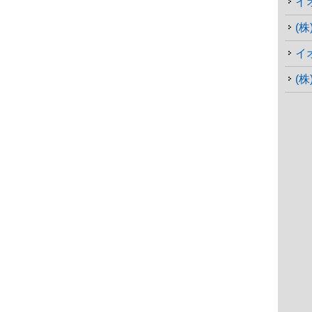
イ
(株
イ
(