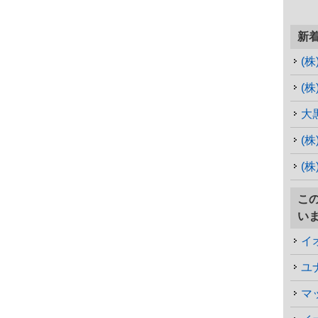
新
(
(株
大
(
(
こ
い
イ
マ