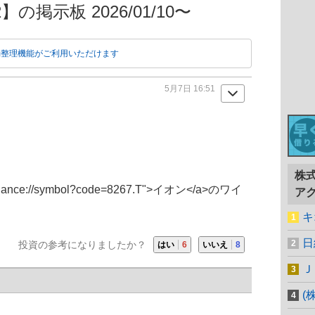
の掲示板 2026/01/10〜
動整理機能がご利用いただけます
5月7日 16:51
株
e://symbol?code=8267.T">
イオン
</a>のワイ
ア
キ
日
投資の参考になりましたか？
はい
6
いいえ
8
Ｊ
(