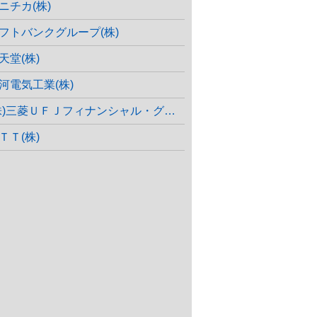
ニチカ(株)
フトバンクグループ(株)
天堂(株)
河電気工業(株)
株)三菱ＵＦＪフィナンシャル・グループ
ＴＴ(株)