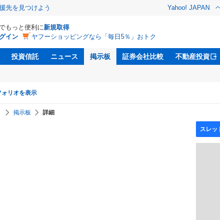
援先を見つけよう
Yahoo! JAPAN
Dでもっと便利に
新規取得
グイン
ヤフーショッピングなら「毎日5％」おトク
投資信託
ニュース
掲示板
証券会社比較
不動産投資
フォリオを表示
】
掲示板
詳細