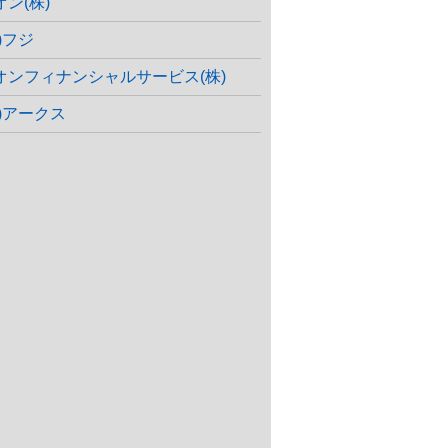
オン(株)
)フジ
オンフィナンシャルサービス(株)
株)アークス