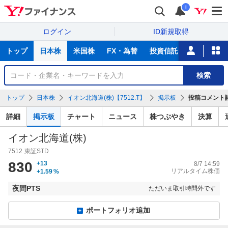
i
ログイン
ID新規取得
主
トップ
日本株
米国株
FX・為替
投資信託
ニュース
な
サ
銘
検索
ー
柄
ビ
を
トップ
日本株
イオン北海道(株)【7512.T】
掲示板
投稿コメント
ス
検
索
詳細
掲示板
チャート
ニュース
株つぶやき
決算
イオン北海道(株)
7512
東証STD
830
+13
8/7 14:59
リアルタイム株価
+1.59
%
夜間PTS
ただいま取引時間外です
ポートフォリオ追加