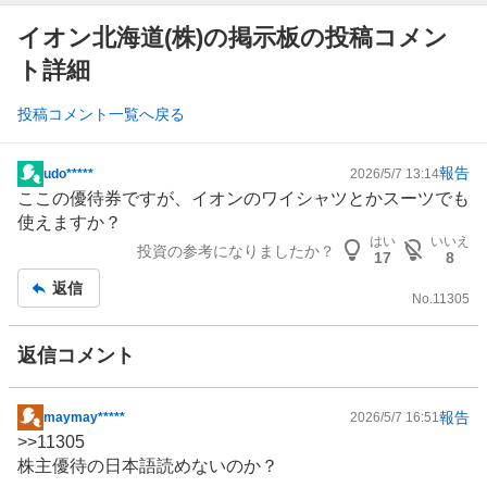
イオン北海道(株)の掲示板の投稿コメン
ト詳細
投稿コメント一覧へ戻る
報告
udo*****
2026/5/7 13:14
掲
ここの優待券ですが、
イオン
のワイシャツとかスーツでも
示
使えますか？
板
はい
いいえ
投資の参考になりましたか？
記
17
8
事
返信
No.
11305
返信コメント
報告
maymay*****
2026/5/7 16:51
掲
>>
11305
示
株主優待
の日本語読めないのか？
板