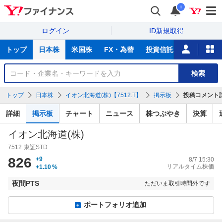
i
ログイン
ID新規取得
主
トップ
日本株
米国株
FX・為替
投資信託
ニュース
な
サ
銘
検索
ー
柄
ビ
を
トップ
日本株
イオン北海道(株)【7512.T】
掲示板
投稿コメント
ス
検
索
詳細
掲示板
チャート
ニュース
株つぶやき
決算
イオン北海道(株)
7512
東証STD
826
+9
8/7 15:30
リアルタイム株価
+1.10
%
夜間PTS
ただいま取引時間外です
ポートフォリオ追加