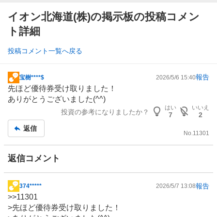
イオン北海道(株)の掲示板の投稿コメン
ト詳細
投稿コメント一覧へ戻る
報告
宝樹****$
2026/5/6 15:40
掲
先ほど優待券受け取りました！
示
ありがとうございました(^^)
板
はい
いいえ
投資の参考になりましたか？
記
7
2
事
返信
No.
11301
返信コメント
報告
374*****
2026/5/7 13:08
掲
>>
11301
示
>先ほど優待券受け取りました！
板