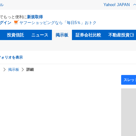
ル
Yahoo! JAPAN
Dでもっと便利に
新規取得
グイン
ヤフーショッピングなら「毎日5％」おトク
投資信託
ニュース
掲示板
証券会社比較
不動産投資
フォリオを表示
】
掲示板
詳細