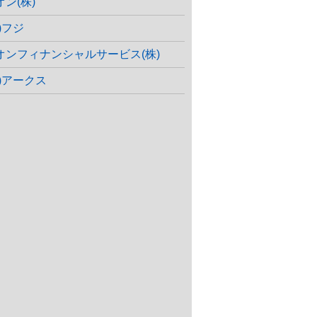
オン(株)
)フジ
オンフィナンシャルサービス(株)
株)アークス