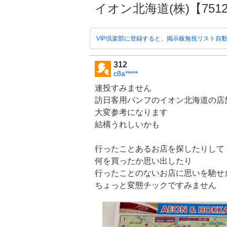
イオン北海道(株)【7512】
VIP倶楽部に登録すると、掲示板無視リスト自
312
c8a*****
連投すみません
訪日客用パンフの
イオン北海道
の店
大変参考になります
結構うれしいかも
行ったことあるお店を探したりして
何を買ったか思い出したり
行ったことのないお店に思いを馳せ
ちょっと変態チックですみません