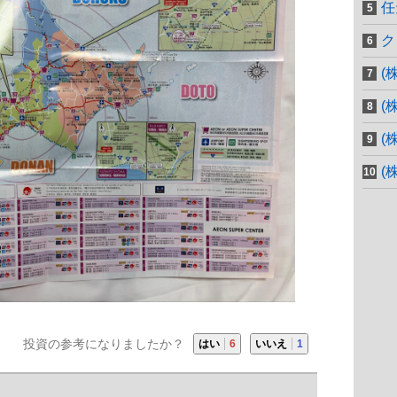
任
ク
(
(
(
(
投資の参考になりましたか？
はい
6
いいえ
1