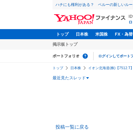
ハチにも権利がある？ ペルーの新しいルー
I
ロ
トップ
日本株
米国株
FX・為替
掲示板トップ
ポートフォリオ
ログインしてポート
トップ
日本株
イオン北海道(株)【7512.T
最近見たスレッド
投稿一覧に戻る