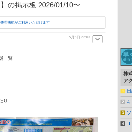
の掲示板 2026/01/10〜
動整理機能がご利用いただけます
5月5日 22:03
舗一覧
株
ア
日
たり
キ
ソ
Ｊ