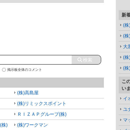
新
(
(株
大
(
(
掲示板全体のコメント
こ
い
(株)高島屋
イ
(株)リミックスポイント
ＲＩＺＡＰグループ(株)
マ
株)
(株)ワークマン