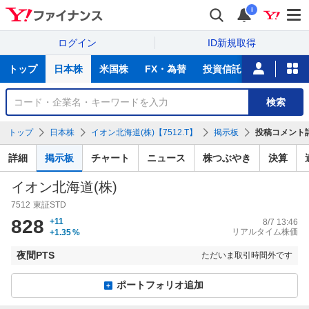
i
ログイン
ID新規取得
主
トップ
日本株
米国株
FX・為替
投資信託
ニュース
な
サ
銘
検索
ー
柄
ビ
を
トップ
日本株
イオン北海道(株)【7512.T】
掲示板
投稿コメント
ス
検
索
詳細
掲示板
チャート
ニュース
株つぶやき
決算
イオン北海道(株)
7512
東証STD
828
+11
8/7 13:46
リアルタイム株価
+1.35
%
夜間PTS
ただいま取引時間外です
ポートフォリオ追加