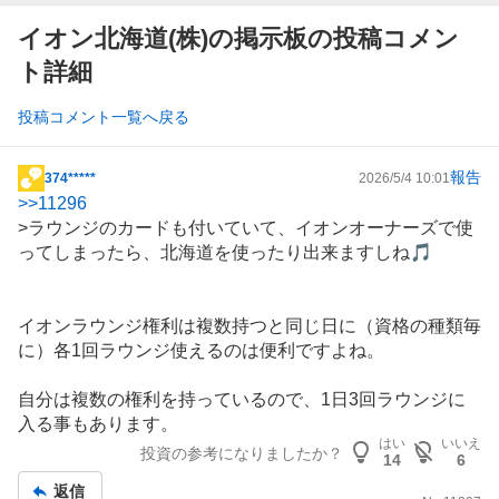
イオン北海道(株)の掲示板の投稿コメン
ト詳細
投稿コメント一覧へ戻る
報告
374*****
2026/5/4 10:01
掲
>>
11296
示
>ラウンジのカードも付いていて、
イオン
オーナーズで使
板
ってしまったら、北海道を使ったり出来ますしね🎵
記
事
イオンラウンジ権利は複数持つと同じ日に（資格の種類毎
に）各1回ラウンジ使えるのは便利ですよね。
自分は複数の権利を持っているので、1日3回ラウンジに
入る事もあります。
はい
いいえ
投資の参考になりましたか？
14
6
返信