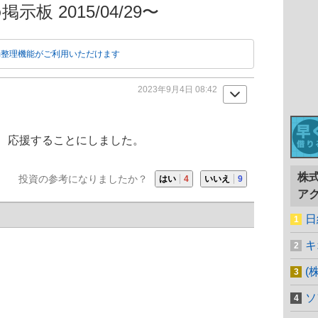
示板 2015/04/29〜
動整理機能がご利用いただけます
2023年9月4日 08:42
、応援することにしました。
株
投資の参考になりましたか？
はい
4
いいえ
9
ア
日
キ
(
ソ