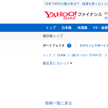
日本で45℃の夏が来る!? 猛暑を賢くおト
I
ロ
トップ
日本株
米国株
FX・為替
掲示板トップ
ポートフォリオ
ログインしてポート
トップ
日本株
(株)オータケ【7434.T】
最近見たスレッド
投稿一覧に戻る