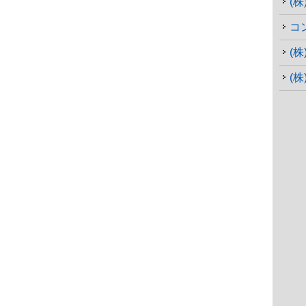
(
コ
(株
(