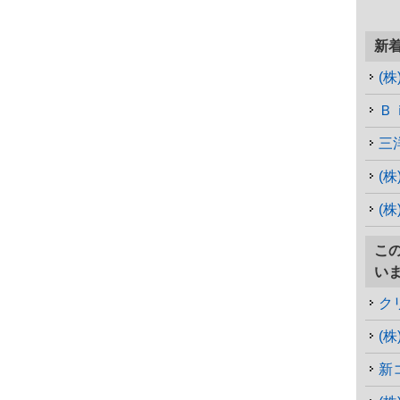
新
(
Ｂ
三
(
(
こ
い
ク
(
新