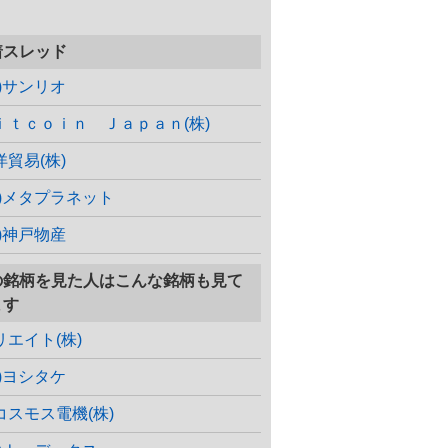
着スレッド
株)サンリオ
ｉｔｃｏｉｎ Ｊａｐａｎ(株)
洋貿易(株)
株)メタプラネット
株)神戸物産
の銘柄を見た人はこんな銘柄も見て
ます
リエイト(株)
株)ヨシタケ
コスモス電機(株)