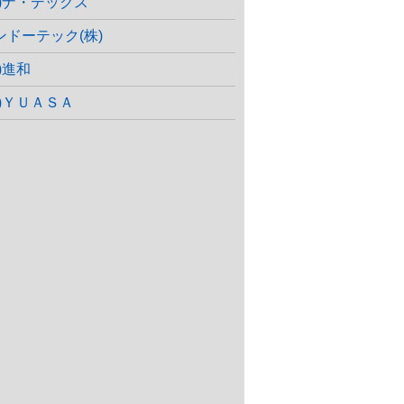
株)ナ・デックス
ンドーテック(株)
)進和
株)ＹＵＡＳＡ