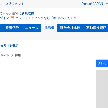
クに生き抜くヒント
Yahoo! JAPAN
Dでもっと便利に
新規取得
グイン
ヤフーショッピングなら「毎日5％」おトク
投資信託
ニュース
掲示板
証券会社比較
不動産投資
フォリオを表示
掲示板
詳細