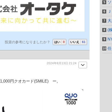
ソ
Ｊ
大
(
N
投資の参考になりましたか？
はい
0
いいえ
61
任
2024年8月13日 21:24
,000円クオカード(SMILE) ー。