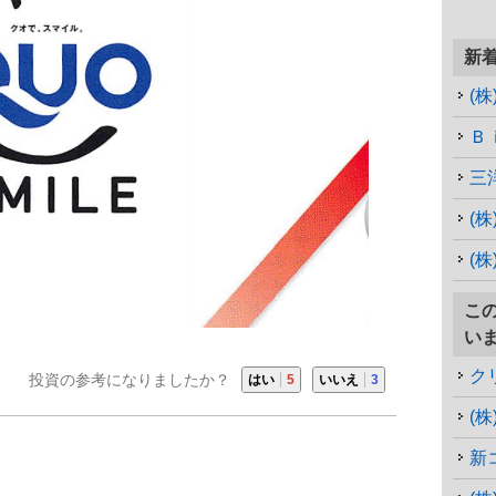
新
(
Ｂ
三
(
(
こ
い
ク
投資の参考になりましたか？
はい
5
いいえ
3
(
新