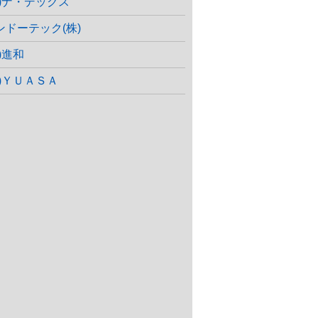
株)ナ・デックス
ンドーテック(株)
)進和
株)ＹＵＡＳＡ