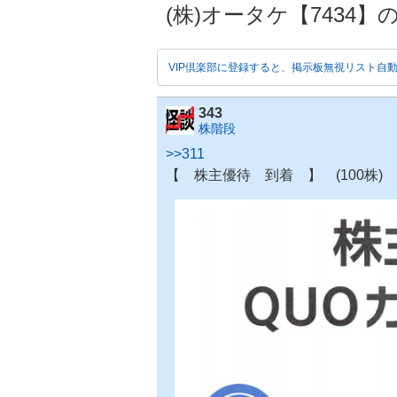
(株)オータケ【7434】の掲
VIP倶楽部に登録すると、掲示板無視リスト自
343
株階段
>>311
【 株主優待 到着 】 (100株) 1