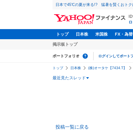
日本で45℃の夏が来る!? 猛暑を賢くおト
I
ロ
トップ
日本株
米国株
FX・為替
掲示板トップ
ポートフォリオ
ログインしてポート
トップ
日本株
(株)オータケ【7434.T】
最近見たスレッド
投稿一覧に戻る