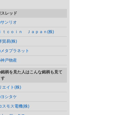
着スレッド
株)サンリオ
ｉｔｃｏｉｎ Ｊａｐａｎ(株)
洋貿易(株)
株)メタプラネット
株)神戸物産
の銘柄を見た人はこんな銘柄も見て
ます
リエイト(株)
株)ヨシタケ
コスモス電機(株)