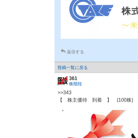
返信する
投稿一覧に戻る
361
株階段
>>343
【 株主優待 到着 】 (100株) 1