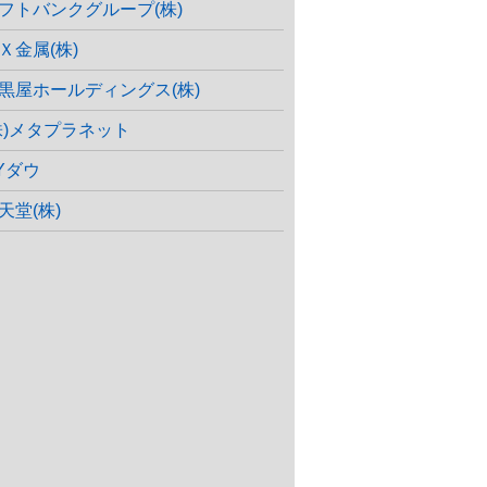
フトバンクグループ(株)
Ｘ金属(株)
黒屋ホールディングス(株)
株)メタプラネット
Yダウ
天堂(株)