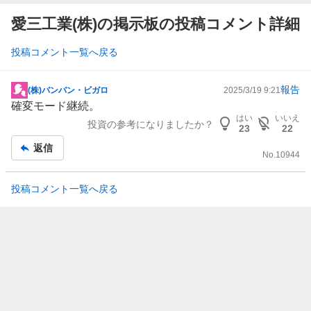
愛三工業(株)の掲示板の投稿コメント詳細
投稿コメント一覧へ戻る
報告
(株)バンバン・ビガロ
2025/3/19 9:21
掲
確変モード継続。
示
はい
いいえ
投資の参考になりましたか？
板
23
22
記
返信
No.
10944
事
投稿コメント一覧へ戻る