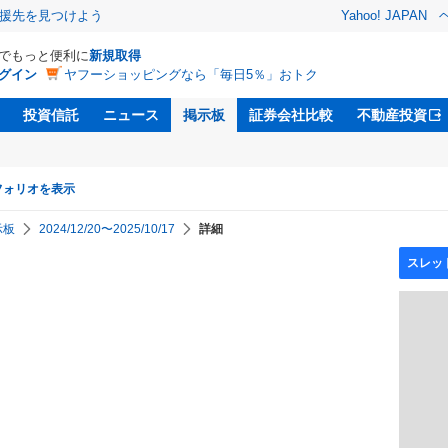
援先を見つけよう
Yahoo! JAPAN
Dでもっと便利に
新規取得
グイン
ヤフーショッピングなら「毎日5％」おトク
投資信託
ニュース
掲示板
証券会社比較
不動産投資
フォリオを表示
示板
2024/12/20〜2025/10/17
詳細