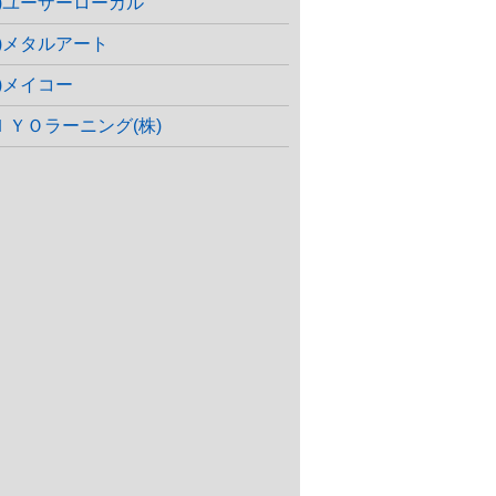
株)ユーザーローカル
株)メタルアート
株)メイコー
ＩＹＯラーニング(株)