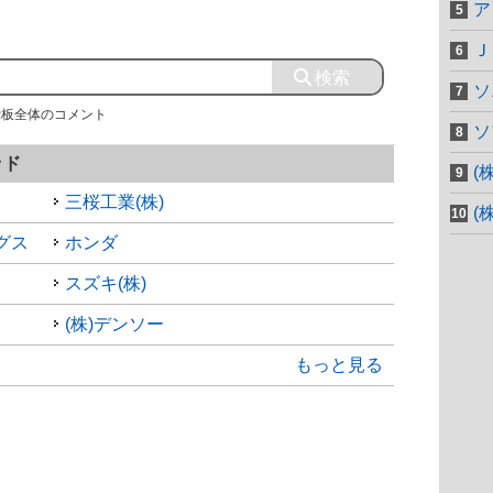
ア
Ｊ
ソ
示板全体のコメント
ソ
ッド
(
三桜工業(株)
(
グス
ホンダ
スズキ(株)
(株)デンソー
もっと見る