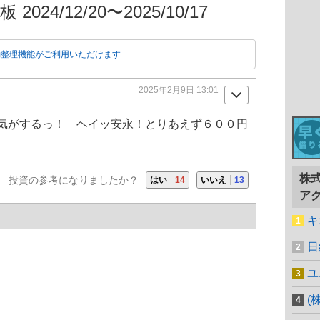
024/12/20〜2025/10/17
動整理機能がご利用いただけます
2025年2月9日 13:01
気がするっ！ ヘイッ
安永
！とりあえず６００円
株
投資の参考になりましたか？
はい
14
いいえ
13
ア
キ
日
ユ
(