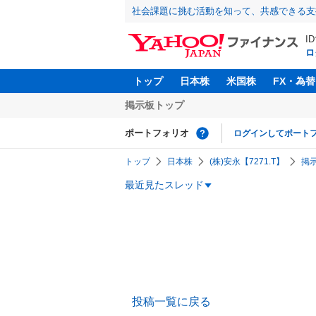
社会課題に挑む活動を知って、共感できる支
I
ロ
トップ
日本株
米国株
FX・為替
掲示板トップ
ポートフォリオ
ログインしてポート
トップ
日本株
(株)安永【7271.T】
掲
最近見たスレッド
投稿一覧に戻る