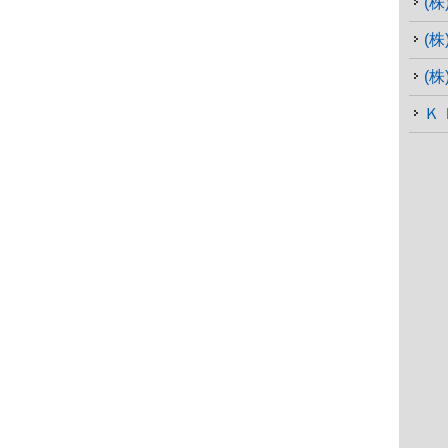
(
(
(
Ｋ