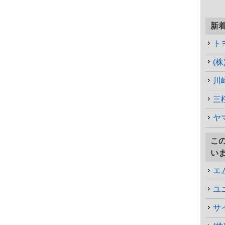
新
ト
川
三
ヤ
こ
い
エ
ユ
サ