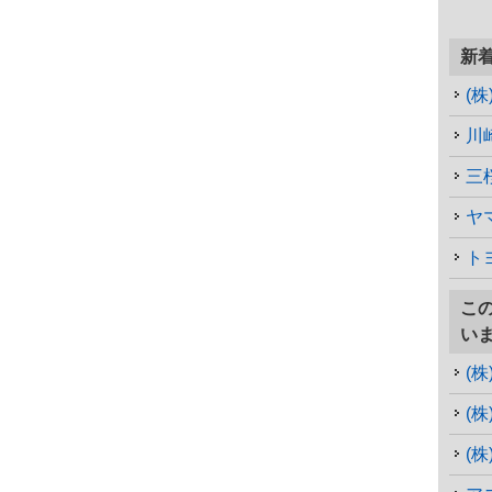
新
川
三
ヤ
ト
こ
い
(
(
(