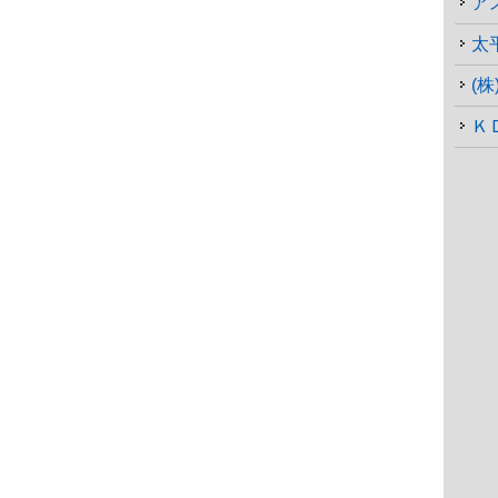
ア
太
(
Ｋ