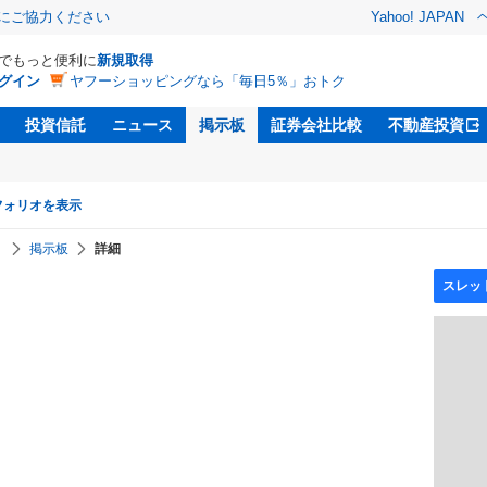
金にご協力ください
Yahoo! JAPAN
Dでもっと便利に
新規取得
グイン
ヤフーショッピングなら「毎日5％」おトク
投資信託
ニュース
掲示板
証券会社比較
不動産投資
フォリオを表示
】
掲示板
詳細