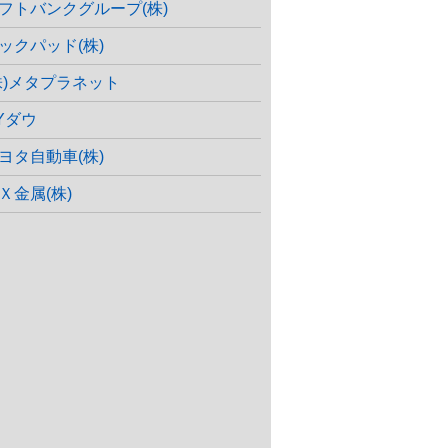
フトバンクグループ(株)
ックパッド(株)
株)メタプラネット
Yダウ
ヨタ自動車(株)
Ｘ金属(株)