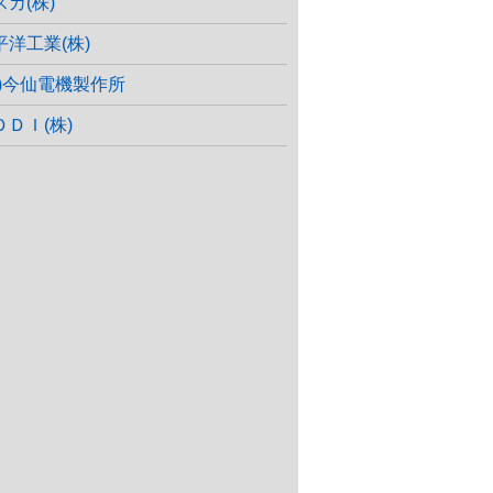
スカ(株)
平洋工業(株)
株)今仙電機製作所
ＤＤＩ(株)