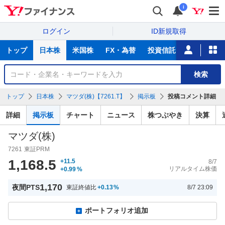
i
ログイン
ID新規取得
主
トップ
日本株
米国株
FX・為替
投資信託
ニュース
な
サ
銘
検索
ー
柄
ビ
を
トップ
日本株
マツダ(株)【7261.T】
掲示板
投稿コメント詳細
ス
検
索
詳細
掲示板
チャート
ニュース
株つぶやき
決算
マツダ(株)
7261
東証PRM
1,168.5
+11.5
8/7
リアルタイム株価
+0.99
%
1,170
夜間PTS
東証終値比
+0.13
%
8/7 23:09
ポートフォリオ追加