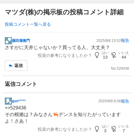
マツダ(株)の掲示板の投稿コメント詳細
投稿コメント一覧へ戻る
報告
掘田堀衛門
2025/9/8 23:52
掲
さすがに天井じゃないか？買ってる人、大丈夫？
示
はい
いいえ
投資の参考になりましたか？
板
13
44
記
返信
No.
529436
事
返信コメント
報告
gsn*****
2025/9/9 8:06
掲
>>
529436
示
その根拠は？みなさん🦐デンスを知りたがっています
板
よ！さあ！
記
はい
いいえ
投資の参考になりましたか？
事
3
7