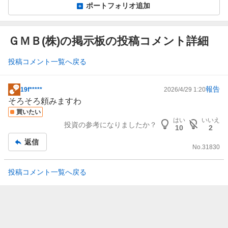
ポートフォリオ追加
ＧＭＢ(株)の掲示板の投稿コメント詳細
投稿コメント一覧へ戻る
報告
19f*****
2026/4/29 1:20
掲
そろそろ頼みますわ
示
買いたい
板
はい
いいえ
投資の参考になりましたか？
記
10
2
事
返信
No.
31830
投稿コメント一覧へ戻る