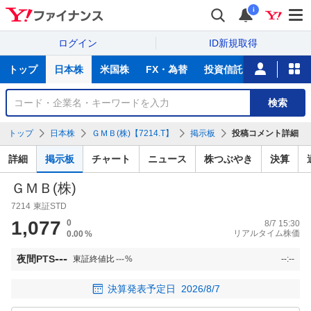
i
ログイン
ID新規取得
主
トップ
日本株
米国株
FX・為替
投資信託
ニュース
な
サ
銘
検索
ー
柄
ビ
を
トップ
日本株
ＧＭＢ(株)【7214.T】
掲示板
投稿コメント詳細
ス
検
索
詳細
掲示板
チャート
ニュース
株つぶやき
決算
ＧＭＢ(株)
7214
東証STD
1,077
0
8/7 15:30
リアルタイム株価
0.00
%
---
夜間PTS
東証終値比
---
%
--:--
決算発表予定日
2026/8/7