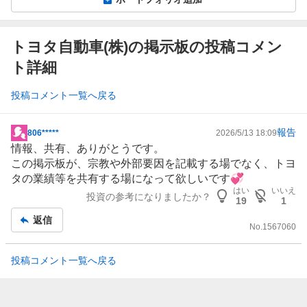
トヨタ自動車(株)の掲示板の投稿コメン
ト詳細
投稿コメント一覧へ戻る
報告
806*****
2026/5/13 18:09
掲
情報、共有、ありがとうです。
示
この掲示板が、宗教や外部要因を記載する場でなく、
トヨ
板
タ
の業績等を共有する場になって欲しいです💞
記
はい
いいえ
投資の参考になりましたか？
事
19
1
返信
No.
1567060
投稿コメント一覧へ戻る