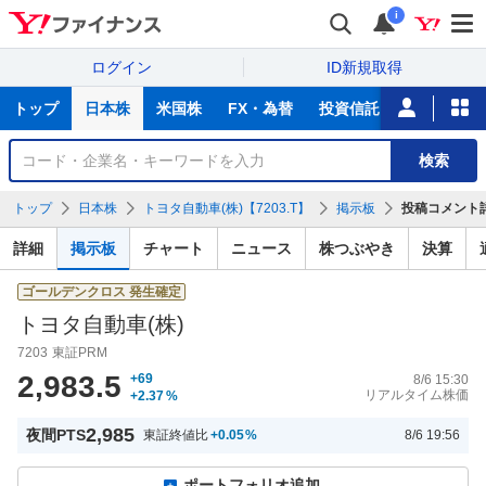
i
ログイン
ID新規取得
主
トップ
日本株
米国株
FX・為替
投資信託
ニュース
な
サ
銘
検索
ー
柄
ビ
を
トップ
日本株
トヨタ自動車(株)【7203.T】
掲示板
投稿コメント
ス
検
索
詳細
掲示板
チャート
ニュース
株つぶやき
決算
ゴールデンクロス
発生確定
トヨタ自動車(株)
7203
東証PRM
2,983.5
+69
8/6 15:30
リアルタイム株価
+2.37
%
2,985
夜間PTS
東証終値比
+0.05
%
8/6 19:56
ポートフォリオ追加