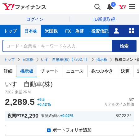
i
ログイン
ID新規取得
主
トップ
日本株
米国株
FX・為替
投資信託
ニュース
な
サ
銘
検索
ー
柄
ビ
を
トップ
日本株
いすゞ自動車(株)【7202.T】
掲示板
投稿コメント
ス
検
索
詳細
掲示板
チャート
ニュース
株つぶやき
決算
いすゞ自動車(株)
7202
東証PRM
2,289.5
+9.5
8/7
リアルタイム株価
+0.42
%
2,290
夜間PTS
東証終値比
+0.02
%
8/7 22:22
ポートフォリオ追加