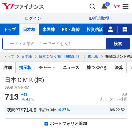
i
ログイン
ID新規取得
主
トップ
日本株
米国株
FX・為替
投資信託
ニュース
な
サ
銘
検索
ー
柄
ビ
を
トップ
日本株
日本ＣＭＫ(株)【6958.T】
掲示板
投稿コメント詳
ス
検
索
詳細
掲示板
チャート
ニュース
株つぶやき
決算
日本ＣＭＫ(株)
6958
東証PRM
713
+43
8/6
リアルタイム株価
+6.42
%
714.9
夜間PTS
東証終値比
+0.27
%
8/6 22:52
ポートフォリオ追加