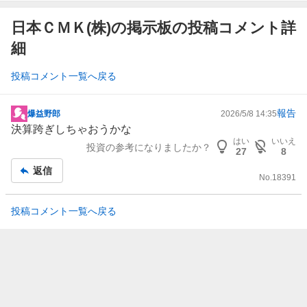
日本ＣＭＫ(株)の掲示板の投稿コメント詳
細
投稿コメント一覧へ戻る
報告
爆益野郎
2026/5/8 14:35
掲
決算跨ぎしちゃおうかな
示
はい
いいえ
投資の参考になりましたか？
板
27
8
記
返信
No.
18391
事
投稿コメント一覧へ戻る