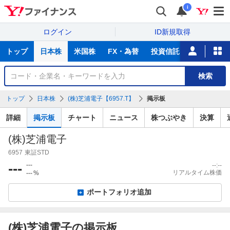
i
ログイン
ID新規取得
主
トップ
日本株
米国株
FX・為替
投資信託
ニュース
な
サ
銘
検索
ー
柄
ビ
を
トップ
日本株
(株)芝浦電子【6957.T】
掲示板
ス
検
索
詳細
掲示板
チャート
ニュース
株つぶやき
決算
(株)芝浦電子
6957
東証STD
---
---
--:--
リアルタイム株価
---
%
ポートフォリオ追加
(株)芝浦電子の掲示板