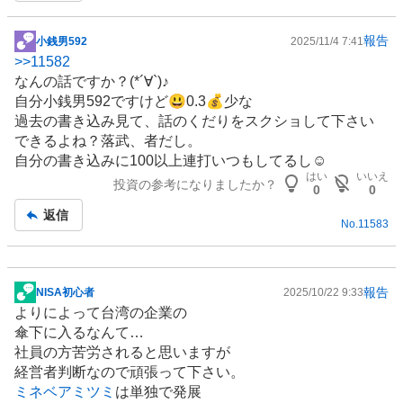
報告
小銭男592
2025/11/4 7:41
掲
>>
11582
示
なんの話ですか？(*´∀`)♪
板
自分小銭男592ですけど😃0.3💰️少な
記
過去の書き込み見て、話のくだりをスクショして下さい
事
できるよね？落武、者だし。
自分の書き込みに100以上連打いつもしてるし☺️
はい
いいえ
投資の参考になりましたか？
0
0
返信
No.
11583
報告
NISA初心者
2025/10/22 9:33
掲
よりによって
台湾
の企業の
示
傘下に入るなんて…
板
社員の方苦労されると思いますが
記
経営者判断なので頑張って下さい。
事
ミネベアミツミ
は単独で発展