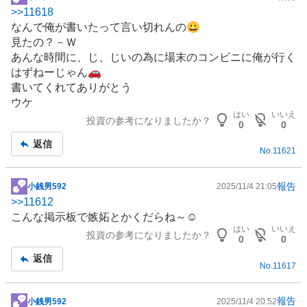
掲
>>
11618
示
なんで俺が書いたって言い切れんの😀
板
見たの？－Ｗ
記
あんな時間に、じ、じいの為に場末のコンビニに俺が行く
事
はずねーじゃん🚗
書いてくれてありがとう
ウケ
はい
いいえ
投資の参考になりましたか？
0
0
返信
No.
11621
報告
小銭男592
2025/11/4 21:05
掲
>>
11612
示
こんな掲示板で嫉妬とかくだらね～☺️
板
はい
いいえ
投資の参考になりましたか？
記
0
0
事
返信
No.
11617
報告
小銭男592
2025/11/4 20:52