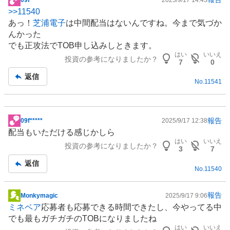
掲
>>
11540
示
あっ！
芝浦電子
は中間配当はないんですね。今まで気づか
板
んかった
記
でも正攻法でTOB申し込みしときます。
事
はい
いいえ
投資の参考になりましたか？
7
0
返信
No.
11541
報告
09f*****
2025/9/17 12:38
掲
配当もいただける感じかしら
示
はい
いいえ
投資の参考になりましたか？
板
3
7
記
返信
No.
11540
事
報告
Monkymagic
2025/9/17 9:06
掲
ミネベア
応募者も応募できる時間できたし、今やってる中
示
でも最もガチガチのTOBになりましたね
板
はい
いいえ