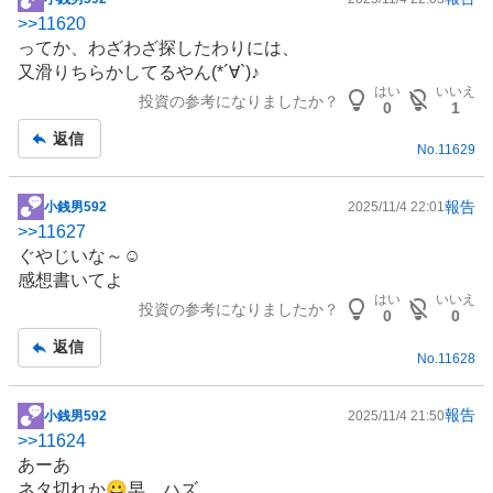
掲
>>
11620
示
ってか、わざわざ探したわりには、
板
又滑りちらかしてるやん(*´∀`)♪
記
はい
いいえ
投資の参考になりましたか？
事
0
1
返信
No.
11629
報告
小銭男592
2025/11/4 22:01
掲
>>
11627
示
ぐやじいな～☺️
板
感想書いてよ
記
はい
いいえ
投資の参考になりましたか？
事
0
0
返信
No.
11628
報告
小銭男592
2025/11/4 21:50
掲
>>
11624
示
あーあ
板
ネタ切れか😀早、ハズ