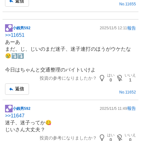
返信
No.
11655
報告
小銭男592
2025/11/5 12:11
掲
>>
11651
示
あーあ
板
まだ、じ、じいのまだ迷子、迷子連打のほうがウケたな
記
😢⤵️⤵️
事
今日はちゃんと交通整理のバイトいけよ
はい
いいえ
投資の参考になりましたか？
0
1
返信
No.
11652
報告
小銭男592
2025/11/5 11:49
掲
>>
11647
示
迷子、迷子ってか😋
板
じいさん大丈夫？
記
はい
いいえ
投資の参考になりましたか？
事
0
0