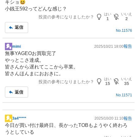
キショ😆
小銭王592ってどんな感じ？
はい
いいえ
投資の参考になりましたか？
1
2
返信
No.
11576
報告
mimi
2025/10/21 18:00
掲
無事YAGEOお買取完了
示
やっとこさ達成。
板
皆さんから遅れてここから卒業。
記
皆さんほんまにおおきに。
事
はい
いいえ
投資の参考になりましたか？
15
35
返信
No.
11571
報告
3a4*****
2025/10/20 11:10
掲
今日が買い付け最終日、長かったTOBもようやく終わろ
示
うとしている
板