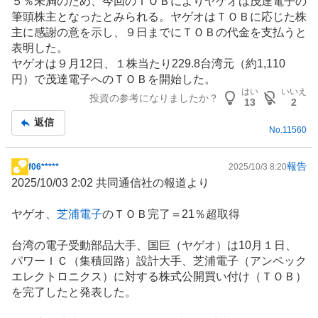
５％未満のため、今回のＴＯＢによりヤゲオは茂達電子の
筆頭株主となったとみられる。ヤゲオはＴＯＢに応じた株
主に感謝の意を示し、９日までにＴＯＢの代金を支払うと
表明した。
ヤゲオは９月12日、１株当たり229.8台湾元（約1,110
円）で茂達電子へのＴＯＢを開始した。
はい
いいえ
投資の参考になりましたか？
13
2
返信
No.
11560
報告
f06*****
2025/10/3 8:20
掲
2025/10/03 2:02 共同通信社の報道より
示
板
ヤゲオ、
芝浦電子
のＴＯＢ完了＝21％超取得
記
事
台湾
の電子受動部品大手、国巨（ヤゲオ）は10月１日、
パワーＩＣ（集積回路）設計大手、芝浦電子（アンペック
エレクトロニクス）に対する株式公開買い付け（ＴＯＢ）
を完了したと発表した。