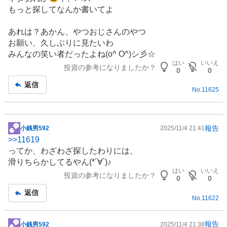
記
もっと探してなんか書いてよ
事
あれは？あかん、やつおじさんのやつ
お願い、久しぶりに見たいわ
みんなの笑い者だったよね(o^ O^)シ彡☆
はい
いいえ
投資の参考になりましたか？
0
0
返信
No.
11625
報告
小銭男592
2025/11/4 21:41
掲
>>
11619
示
ってか、わざわざ探したわりには、
板
滑りちらかしてるやん(*´∀`)♪
記
はい
いいえ
投資の参考になりましたか？
事
0
0
返信
No.
11622
報告
小銭男592
2025/11/4 21:38