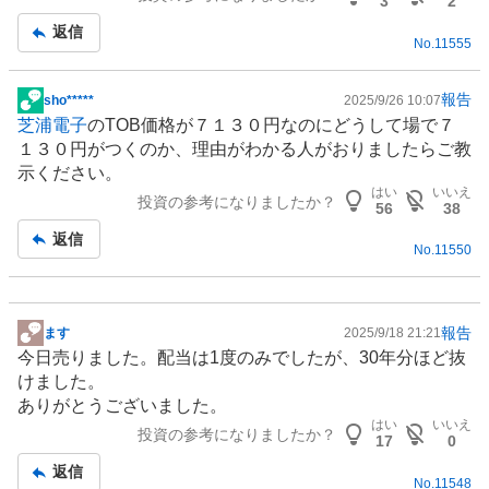
3
2
返信
No.
11555
報告
sho*****
2025/9/26 10:07
掲
芝浦電子
のTOB価格が７１３０円なのにどうして場で７
示
１３０円がつくのか、理由がわかる人がおりましたらご教
板
示ください。
記
はい
いいえ
投資の参考になりましたか？
事
56
38
返信
No.
11550
報告
ます
2025/9/18 21:21
掲
今日売りました。配当は1度のみでしたが、30年分ほど抜
示
けました。
板
ありがとうございました。
記
はい
いいえ
投資の参考になりましたか？
事
17
0
返信
No.
11548