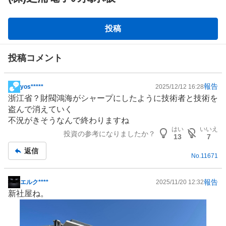
掲
投稿
示
板
投稿コメント
報告
yos*****
2025/12/12 16:28
掲
浙江省？財閥鴻海がシャープにしたように技術者と技術を
示
盗んで消えていく
板
不況がきそうなんで終わりますね
記
はい
いいえ
投資の参考になりましたか？
事
13
7
返信
No.
11671
報告
エルク****
2025/11/20 12:32
掲
新社屋ね。
示
板
記