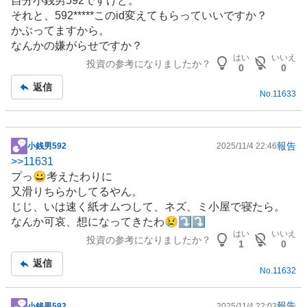
自分小銭男592ですけど。
記
それと、592*****このid変えてもらっていいですか？
事
かぶってますから。
なんかの嫌がらせですか？
はい
いいえ
投資の参考になりましたか？
0
0
返信
No.
11633
報告
小銭男592
2025/11/4 22:46
掲
>>
11631
示
プっ😀考えたわりに
板
又滑りちらかしてるやん。
記
じじ、いは速く紙オムつして、ネズ、ミ小屋で寝たら。
事
なんか可哀、想になってきたわ😢⤵️⤵️
はい
いいえ
投資の参考になりましたか？
1
0
返信
No.
11632
報告
小銭男592
2025/11/4 22:03