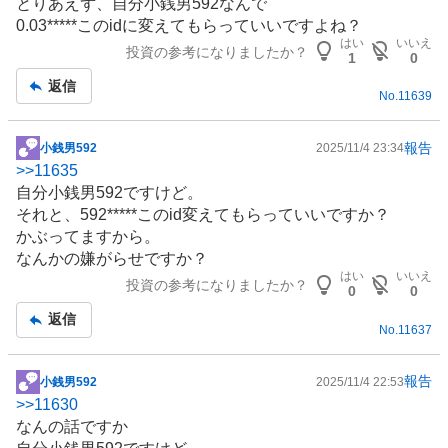
とりあえず、自分小銭男592なんで
記
0.03*****このidに変えてもらっていいですよね？
事
はい
いいえ
投資の参考になりましたか？
1
0
返信
No.
11639
報告
小銭男592
2025/11/4 23:34
掲
>>
11635
示
自分小銭男592ですけど。
板
それと、592*****このid変えてもらっていいですか？
記
かぶってますから。
事
なんかの嫌がらせですか？
はい
いいえ
投資の参考になりましたか？
0
0
返信
No.
11637
報告
小銭男592
2025/11/4 22:53
掲
>>
11630
示
なんの話ですか
板