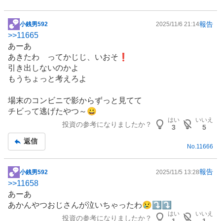
報告
小銭男592
2025/11/6 21:14
掲
>>
11665
示
あーあ
板
あきたわ ってかじじ、いおそ❗
記
引き出しないのかよ
事
もうちょっと考えろよ
場末のコンビニで影からずっと見てて
チビって逃げたやつ～😀
はい
いいえ
投資の参考になりましたか？
3
5
返信
No.
11666
報告
小銭男592
2025/11/5 13:28
掲
>>
11658
示
あーあ
板
あかんやつおじさんが泣いちゃったわ😢⤵️⤵️
記
はい
いいえ
投資の参考になりましたか？
事
1
1