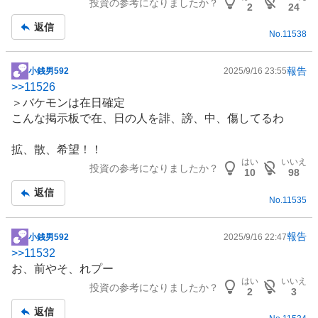
投資の参考になりましたか？
記
2
24
事
返信
No.
11538
報告
小銭男592
2025/9/16 23:55
掲
>>
11526
示
＞バケモンは在日確定
板
こんな掲示板で在、日の人を誹、謗、中、傷してるわ
記
事
拡、散、希望！！
はい
いいえ
投資の参考になりましたか？
10
98
返信
No.
11535
報告
小銭男592
2025/9/16 22:47
掲
>>
11532
示
お、前やそ、れプー
板
はい
いいえ
投資の参考になりましたか？
記
2
3
事
返信