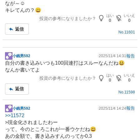
なが～☺️
板
キレてんの？😀
記
はい
いいえ
投資の参考になりましたか？
事
0
0
返信
No.
11601
報告
小銭男592
2025/11/4 14:31
掲
自分の書き込みいつも100回連打はスルーなんだね😃
示
なんか書いてよ
板
はい
いいえ
投資の参考になりましたか？
記
0
0
事
返信
No.
11598
報告
小銭男592
2025/11/4 14:24
掲
>>
11572
示
>現金化されましたわー
板
って、今のところこれが一番ウケだね😃
記
あの金額で、書き込みすんのってか0.3
事