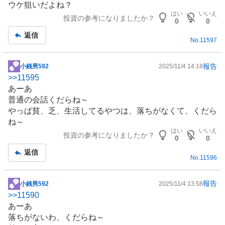
ウケ狙いだよね？
はい
いいえ
投資の参考になりましたか？
0
0
返信
No.
11597
報告
小銭男592
2025/11/4 14:18
掲
>>
11595
示
あーあ
板
普通の会話くだらね～
記
やっぱ貧、乏、生活してるやつは、落ちがなくて、くだら
事
ね～
はい
いいえ
投資の参考になりましたか？
0
0
返信
No.
11596
報告
小銭男592
2025/11/4 13:58
掲
>>
11590
示
あーあ
板
落ちがないわ、くだらね～
記