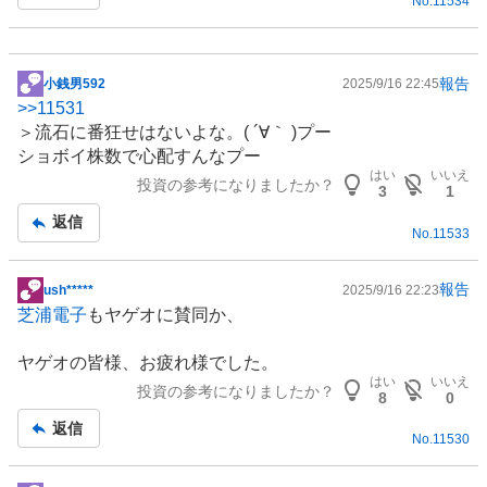
No.
11534
報告
小銭男592
2025/9/16 22:45
掲
>>
11531
示
＞流石に番狂せはないよな。( ´∀｀ )プー
板
ショボイ株数で心配すんなプー
記
はい
いいえ
投資の参考になりましたか？
事
3
1
返信
No.
11533
報告
ush*****
2025/9/16 22:23
掲
芝浦電子
もヤゲオに賛同か、
示
板
ヤゲオの皆様、お疲れ様でした。
記
はい
いいえ
投資の参考になりましたか？
事
8
0
返信
No.
11530