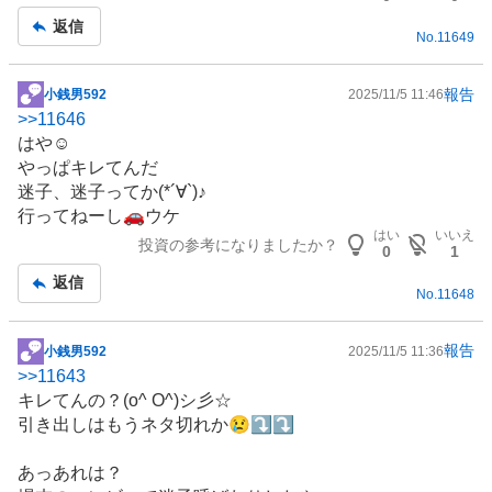
返信
No.
11649
報告
小銭男592
2025/11/5 11:46
掲
>>
11646
示
はや☺️
板
やっぱキレてんだ
記
迷子、迷子ってか(*´∀`)♪
事
行ってねーし🚗ウケ
はい
いいえ
投資の参考になりましたか？
0
1
返信
No.
11648
報告
小銭男592
2025/11/5 11:36
掲
>>
11643
示
キレてんの？(o^ O^)シ彡☆
板
引き出しはもうネタ切れか😢⤵️⤵️
記
事
あっあれは？