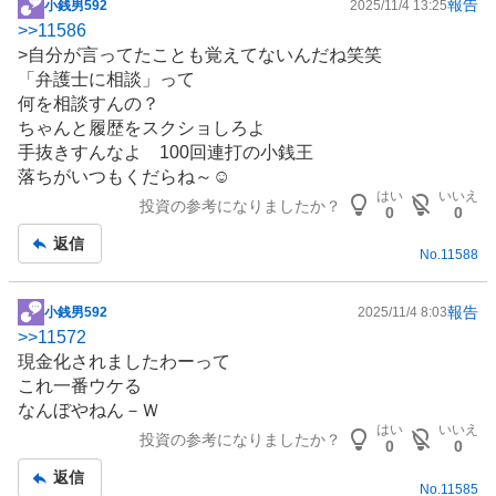
報告
小銭男592
2025/11/4 13:25
掲
>>
11586
示
>自分が言ってたことも覚えてないんだね笑笑
板
「弁護士に相談」って
記
何を相談すんの？
事
ちゃんと履歴をスクショしろよ
手抜きすんなよ 100回連打の小銭王
落ちがいつもくだらね～☺️
はい
いいえ
投資の参考になりましたか？
0
0
返信
No.
11588
報告
小銭男592
2025/11/4 8:03
掲
>>
11572
示
現金化されましたわーって
板
これ一番ウケる
記
なんぼやねん－Ｗ
事
はい
いいえ
投資の参考になりましたか？
0
0
返信
No.
11585