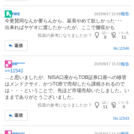
報告
FIRE
2025/9/17 22:58
掲
今更賛同なんか要らんから、延長やめて欲しかった･･･
示
出来ればヤゲオに渡したかったが、ここで撤収かも
板
はい
いいえ
投資の参考になりましたか？
記
8
11
事
返信
No.
11546
報告
09f*****
2025/9/17 15:33
掲
>>
11541
示
…と思いましたが、
NISA
口座からTOB証券口座への移管
板
はメンドクサイ、かつTOBで売却したら課税されるので
記
は・・・ということで、先ほど市場売却いたしました。い
事
ままでありがとうございました。
はい
いいえ
投資の参考になりましたか？
11
5
返信
No.
11543
報告
09f*****
2025/9/17 14:43