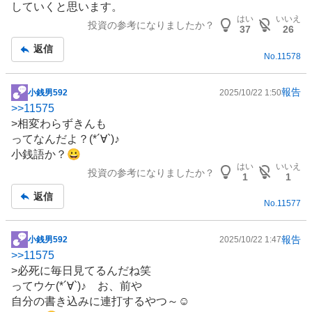
していくと思います。
はい
いいえ
投資の参考になりましたか？
37
26
返信
No.
11578
報告
小銭男592
2025/10/22 1:50
掲
>>
11575
示
>相変わらずきんも
板
ってなんだよ？(*´∀`)♪
記
小銭語か？😀
事
はい
いいえ
投資の参考になりましたか？
1
1
返信
No.
11577
報告
小銭男592
2025/10/22 1:47
掲
>>
11575
示
>必死に毎日見てるんだね笑
板
ってウケ(*´∀`)♪ お、前や
記
自分の書き込みに連打するやつ～☺️
事