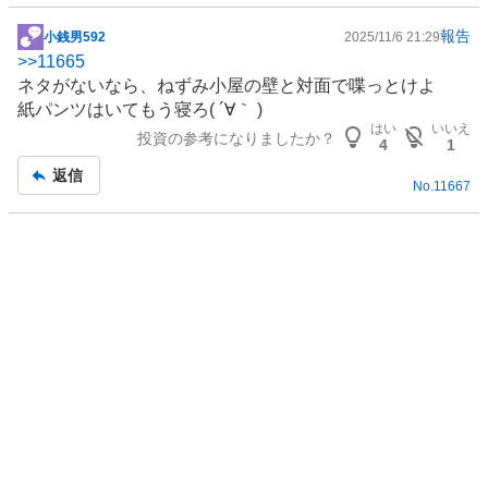
報告
小銭男592
2025/11/6 21:29
掲
>>
11665
示
ネタがないなら、ねずみ小屋の壁と対面で喋っとけよ
板
紙パンツはいてもう寝ろ( ´∀｀ )
記
はい
いいえ
投資の参考になりましたか？
事
4
1
返信
No.
11667