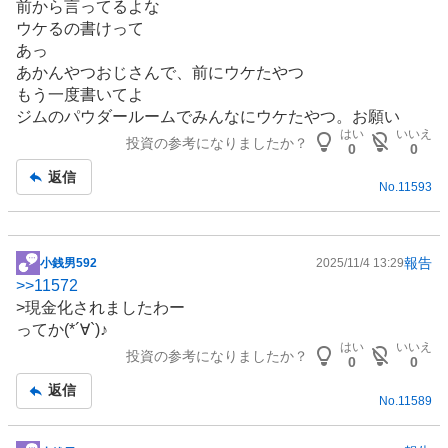
前から言ってるよな
事
ウケるの書けって
あっ
あかんやつおじさんで、前にウケたやつ
もう一度書いてよ
ジムのパウダールームでみんなにウケたやつ。お願い
はい
いいえ
投資の参考になりましたか？
0
0
返信
No.
11593
報告
小銭男592
2025/11/4 13:29
掲
>>
11572
示
>現金化されましたわー
板
ってか(*´∀`)♪
記
はい
いいえ
投資の参考になりましたか？
事
0
0
返信
No.
11589