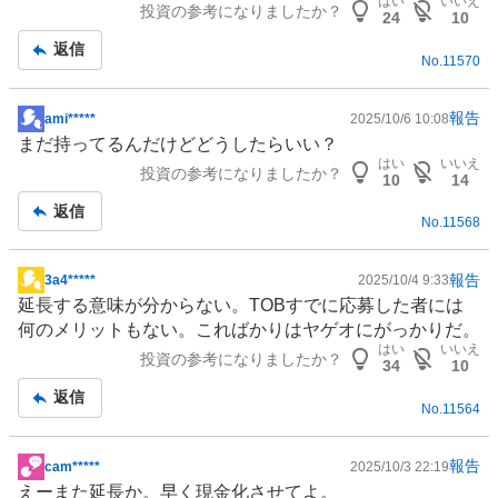
はい
いいえ
投資の参考になりましたか？
記
24
10
事
返信
No.
11570
報告
ami*****
2025/10/6 10:08
掲
まだ持ってるんだけどどうしたらいい？
示
はい
いいえ
投資の参考になりましたか？
板
10
14
記
返信
No.
11568
事
報告
3a4*****
2025/10/4 9:33
掲
延長する意味が分からない。TOBすでに応募した者には
示
何のメリットもない。こればかりはヤゲオにがっかりだ。
板
はい
いいえ
投資の参考になりましたか？
記
34
10
事
返信
No.
11564
報告
cam*****
2025/10/3 22:19
掲
えーまた延長か。早く現金化させてよ。