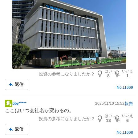
事
はい
いいえ
投資の参考になりましたか？
8
1
返信
No.
11669
報告
pby*****
2025/11/10 15:52
掲
ここはいつ会社名が変わるの。
示
はい
いいえ
投資の参考になりましたか？
板
13
6
記
返信
No.
11668
事