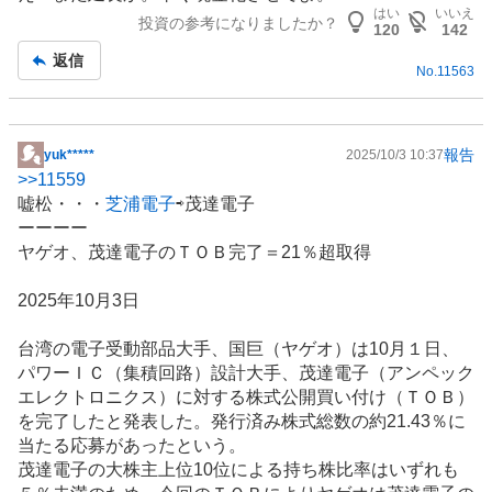
示
はい
いいえ
投資の参考になりましたか？
板
120
142
記
返信
No.
11563
事
報告
yuk*****
2025/10/3 10:37
掲
>>
11559
示
嘘松・・・
芝浦電子
⇨茂達電子
板
ーーーー
記
ヤゲオ、茂達電子のＴＯＢ完了＝21％超取得
事
2025年10月3日
台湾
の電子受動部品大手、国巨（ヤゲオ）は10月１日、
パワーＩＣ（集積回路）設計大手、茂達電子（アンペック
エレクトロニクス）に対する株式公開買い付け（ＴＯＢ）
を完了したと発表した。発行済み株式総数の約21.43％に
当たる応募があったという。
茂達電子の大株主上位10位による持ち株比率はいずれも