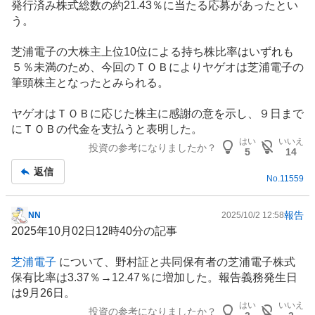
発行済み株式総数の約21.43％に当たる応募があったとい
う。
芝浦電子の大株主上位10位による持ち株比率はいずれも
５％未満のため、今回のＴＯＢによりヤゲオは芝浦電子の
筆頭株主となったとみられる。
ヤゲオはＴＯＢに応じた株主に感謝の意を示し、９日まで
にＴＯＢの代金を支払うと表明した。
はい
いいえ
投資の参考になりましたか？
5
14
返信
No.
11559
報告
NN
2025/10/2 12:58
掲
2025年10月02日12時40分の記事
示
板
芝浦電子
について、野村証と共同保有者の芝浦電子株式
記
保有比率は3.37％→12.47％に増加した。報告義務発生日
事
は9月26日。
はい
いいえ
投資の参考になりましたか？