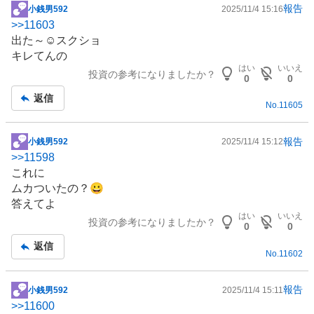
報告
小銭男592
2025/11/4 15:16
掲
>>
11603
示
出た～☺️スクショ
板
キレてんの
記
はい
いいえ
投資の参考になりましたか？
事
0
0
返信
No.
11605
報告
小銭男592
2025/11/4 15:12
掲
>>
11598
示
これに
板
ムカついたの？😀
記
答えてよ
事
はい
いいえ
投資の参考になりましたか？
0
0
返信
No.
11602
報告
小銭男592
2025/11/4 15:11
掲
>>
11600
示