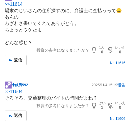
掲
>>
11614
示
場末のじいさんの住所探すのに、弁護士に金払うって😀
板
あんの
記
わざわざ書いてくれてありがとう。
事
ちょっとウケたよ
どんな感じ？
はい
いいえ
投資の参考になりましたか？
0
0
返信
No.
11616
報告
小銭男592
2025/11/4 15:19
掲
>>
11604
示
そろそろ、交通整理のバイトの時間だよね？
板
はい
いいえ
投資の参考になりましたか？
記
1
0
事
返信
No.
11606