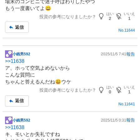
場末のコンビニで迷子呼ばわりしたやつ
もう一度書いてよ😀
はい
いいえ
投資の参考になりましたか？
2
1
返信
No.
11644
報告
小銭男592
2025/11/5 7:41
掲
>>
11638
示
ア、ホって空気よめないから
板
こんな質問に
記
ちゃんと答えるんだね😃ウケ
事
はい
いいえ
投資の参考になりましたか？
0
1
返信
No.
11641
報告
小銭男592
2025/11/5 0:31
掲
>>
11638
示
キ、モいとか失礼ですね
板