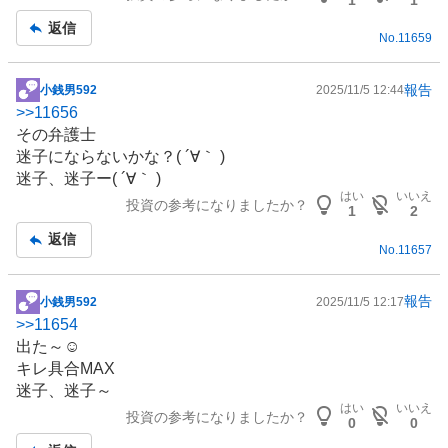
返信
No.
11659
報告
小銭男592
2025/11/5 12:44
掲
>>
11656
示
その弁護士
板
迷子にならないかな？( ´∀｀ )
記
迷子、迷子ー( ´∀｀ )
事
はい
いいえ
投資の参考になりましたか？
1
2
返信
No.
11657
報告
小銭男592
2025/11/5 12:17
掲
>>
11654
示
出た～☺️
板
キレ具合MAX
記
迷子、迷子～
事
はい
いいえ
投資の参考になりましたか？
0
0