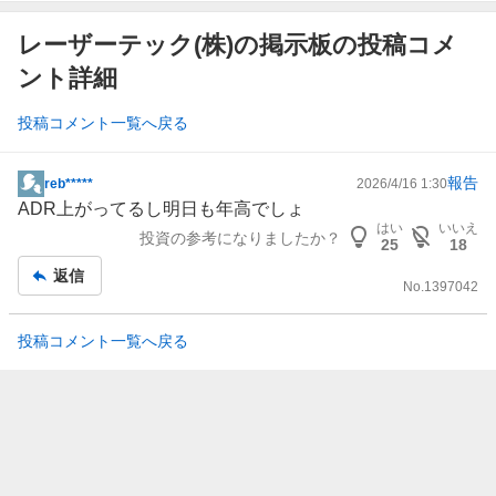
レーザーテック(株)の掲示板の投稿コメ
ント詳細
投稿コメント一覧へ戻る
報告
reb*****
2026/4/16 1:30
掲
ADR
上がってるし明日も年高でしょ
示
はい
いいえ
投資の参考になりましたか？
板
25
18
記
返信
No.
1397042
事
投稿コメント一覧へ戻る