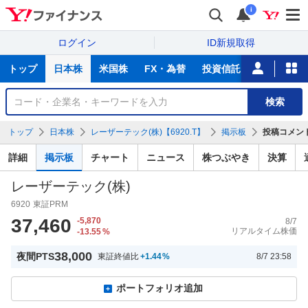
i
ログイン
ID新規取得
主
トップ
日本株
米国株
FX・為替
投資信託
ニュース
な
サ
銘
検索
ー
柄
ビ
を
トップ
日本株
レーザーテック(株)【6920.T】
掲示板
投稿コメン
ス
検
索
詳細
掲示板
チャート
ニュース
株つぶやき
決算
レーザーテック(株)
6920
東証PRM
37,460
-5,870
8/7
リアルタイム株価
-13.55
%
38,000
夜間PTS
東証終値比
+1.44
%
8/7 23:58
ポートフォリオ追加