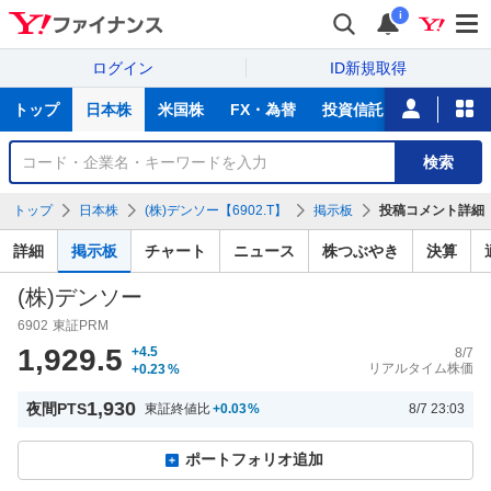
i
ログイン
ID新規取得
主
トップ
日本株
米国株
FX・為替
投資信託
ニュース
な
サ
銘
検索
ー
柄
ビ
を
トップ
日本株
(株)デンソー【6902.T】
掲示板
投稿コメント詳細
ス
検
索
詳細
掲示板
チャート
ニュース
株つぶやき
決算
(株)デンソー
6902
東証PRM
1,929.5
+4.5
8/7
リアルタイム株価
+0.23
%
1,930
夜間PTS
東証終値比
+0.03
%
8/7 23:03
ポートフォリオ追加