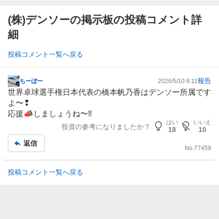
(株)デンソーの掲示板の投稿コメント詳
細
投稿コメント一覧へ戻る
報告
ちーぼー
2026/5/10 8:11
掲
世界卓球選手権日本代表の橋本帆乃香は
デンソー
所属です
示
よ〜❢
板
応援📣しましょうね〜‼️
記
はい
いいえ
投資の参考になりましたか？
事
18
10
返信
No.
77459
投稿コメント一覧へ戻る