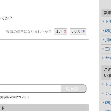
新
ってか？
ト
投資の参考になりましたか？
はい
2
いいえ
8
川
三
ヤ
こ
い
ト
ジ
掲示板全体のコメント
(
ッド