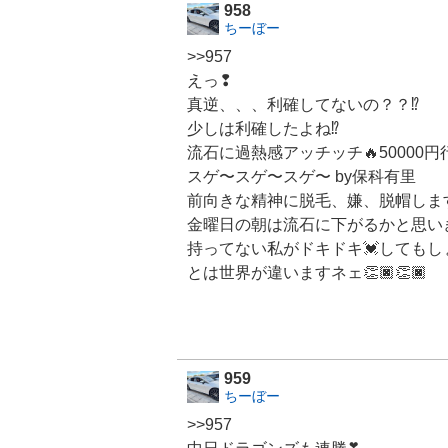
958
ちーぼー
>>957
えっ❢
真逆、、、利確してないの？？⁉️
少しは利確したよね⁉️
流石に過熱感アッチッチ🔥50000円行け
スゲ〜スゲ〜スゲ〜 by保科有里
前向きな精神に脱毛、嫌、脱帽します
金曜日の朝は流石に下がるかと思いきや↗
持ってない私がドキドキ💓してもしょ
とは世界が違いますネェ👏🏿👏🏿
959
ちーぼー
>>957