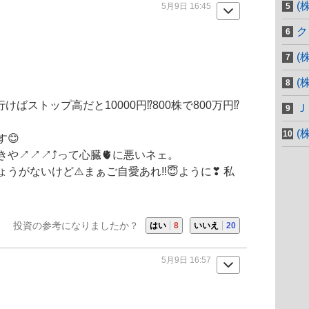
(
5月9日 16:45
ク
(
(
ばストップ高だと10000円⁉️800株で800万円⁉️
Ｊ
(
😊
️↗️↗️⤴️って心臓🫀に悪いネェ。
うがないけど⚠️まぁご自愛あれ‼️😇ように❣ 私
投資の参考になりましたか？
はい
8
いいえ
20
5月9日 16:57