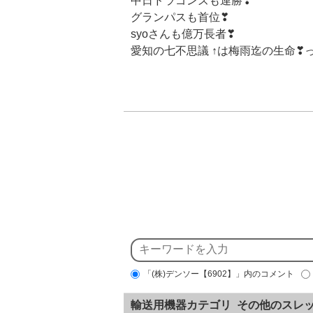
中日ドラゴンズも連勝❣
グランパスも首位❣
syoさんも億万長者❣
愛知の七不思議 ↑は梅雨迄の生命❣
「(株)デンソー【6902】」内のコメント
輸送用機器カテゴリ その他のスレ