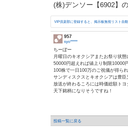
(株)デンソー【6902】の掲示
VIP倶楽部に登録すると、掲示板無視リスト自
957
syo*****
ちーぼー
月曜日の
キオクシア
またお祭り状態
50000円超えれば値上り制限10000
100株で一日100万のご祝儀が得ら
サンディスクスとキオクシアは豊臣
放送
が終わるころには時価総額トヨ
天下銘柄になりそうですね！
投稿一覧に戻る