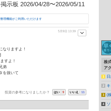
板 2026/04/28〜2026/05/11
動整理機能がご利用いただけます
5月9日 13:39
になりますよ！
円
れますよ！
株
兄弟
ア
タを抜いて
日
キ
投資の参考になりましたか？
はい
9
いいえ
11
(
ソ