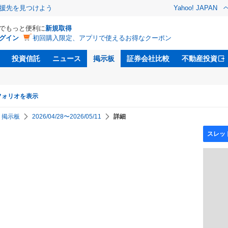
援先を見つけよう
Yahoo! JAPAN
Dでもっと便利に
新規取得
グイン
初回購入限定、アプリで使えるお得なクーポン
投資信託
ニュース
掲示板
証券会社比較
不動産投資
フォリオを表示
掲示板
2026/04/28〜2026/05/11
詳細