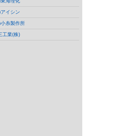
株)東海理化
株)アイシン
株)小糸製作所
三工業(株)