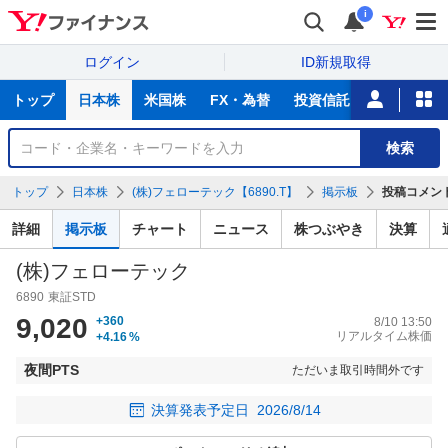
i
ログイン
ID新規取得
主
トップ
日本株
米国株
FX・為替
投資信託
ニュース
な
サ
銘
検索
ー
柄
ビ
を
トップ
日本株
(株)フェローテック【6890.T】
掲示板
投稿コメン
ス
検
索
詳細
掲示板
チャート
ニュース
株つぶやき
決算
(株)フェローテック
6890
東証STD
9,020
+360
8/10 13:50
リアルタイム株価
+4.16
%
夜間PTS
ただいま取引時間外です
決算発表予定日
2026/8/14