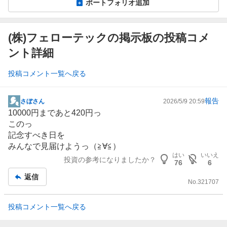
ポートフォリオ追加
(株)フェローテックの掲示板の投稿コメ
ント詳細
投稿コメント一覧へ戻る
報告
さぼさん
2026/5/9 20:59
掲
10000円まであと420円っ
示
このっ
板
記念すべき日を
記
みんなで見届けようっ（≧∀≦）
事
はい
いいえ
投資の参考になりましたか？
76
6
返信
No.
321707
投稿コメント一覧へ戻る