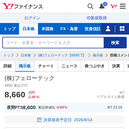
i
ログイン
ID新規取得
主
トップ
日本株
米国株
FX・為替
投資信託
ニュース
な
サ
銘
検索
ー
柄
ビ
を
トップ
日本株
(株)フェローテック【6890.T】
掲示板
投稿コメン
ス
検
索
詳細
掲示板
チャート
ニュース
株つぶやき
決算
(株)フェローテック
6890
東証STD
8,660
-220
8/7
リアルタイム株価
-2.48
%
8,600
夜間PTS
東証終値比
-0.69
%
8/7 23:19
決算発表予定日
2026/8/14