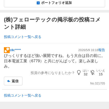
ポートフォリオ追加
(株)フェローテックの掲示板の投稿コメ
ント詳細
投稿コメント一覧へ戻る
報告
c8c*****
2026/5/9 16:18
掲
びっくりするほど強い展開ですね。もう大台は目の前に。
示
日本電波工業
（6779）と共にがんばって。楽しみ楽し
板
み。
記
はい
いいえ
投資の参考になりましたか？
事
32
15
返信
No.
321705
投稿コメント一覧へ戻る