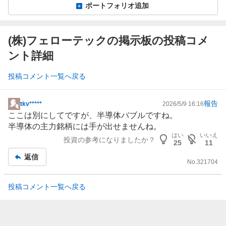
ポートフォリオ追加
(株)フェローテックの掲示板の投稿コメ
ント詳細
投稿コメント一覧へ戻る
報告
tkv*****
2026/5/9 16:16
掲
ここは別にしてですが、半導体バブルですね。
示
半導体
の主力銘柄には手が出せませんね。
板
はい
いいえ
投資の参考になりましたか？
記
25
11
事
返信
No.
321704
投稿コメント一覧へ戻る