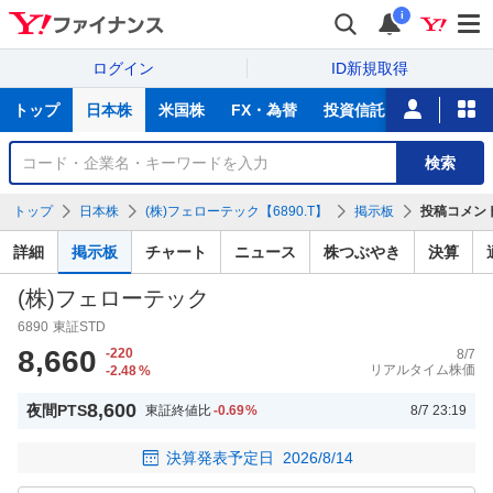
i
ログイン
ID新規取得
主
トップ
日本株
米国株
FX・為替
投資信託
ニュース
な
サ
銘
検索
ー
柄
ビ
を
トップ
日本株
(株)フェローテック【6890.T】
掲示板
投稿コメン
ス
検
索
詳細
掲示板
チャート
ニュース
株つぶやき
決算
(株)フェローテック
6890
東証STD
8,660
-220
8/7
リアルタイム株価
-2.48
%
8,600
夜間PTS
東証終値比
-0.69
%
8/7 23:19
決算発表予定日
2026/8/14