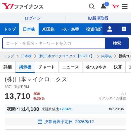
i
ログイン
ID新規取得
主
トップ
日本株
米国株
FX・為替
投資信託
ニュース
な
サ
銘
検索
ー
柄
ビ
を
トップ
日本株
(株)日本マイクロニクス【6871.T】
掲示板
投稿コ
ス
検
索
詳細
掲示板
チャート
ニュース
株つぶやき
決算
(株)日本マイクロニクス
6871
東証PRM
13,710
-930
8/7
リアルタイム株価
-6.35
%
14,100
夜間PTS
東証終値比
+2.84
%
8/7 23:36
決算発表予定日
2026/8/12