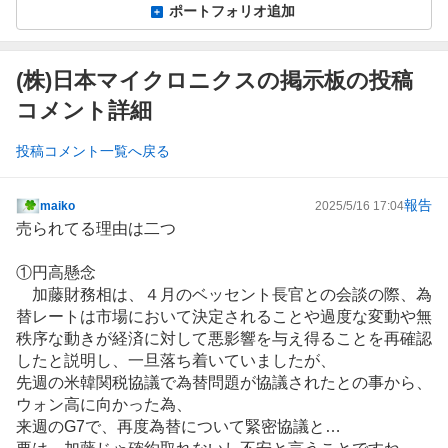
ポートフォリオ追加
(株)日本マイクロニクスの掲示板の投稿
コメント詳細
投稿コメント一覧へ戻る
報告
maiko
2025/5/16 17:04
掲
売られてる理由は二つ
示
板
①円高懸念
記
加藤財務相は、４月のベッセント長官との会談の際、為
事
替レートは市場において決定されることや過度な変動や無
秩序な動きが経済に対して悪影響を与え得ることを再確認
したと説明し、一旦落ち着いていましたが、
先週の米韓関税協議で為替問題が協議されたとの事から、
ウォン高に向かった為、
来週のG7で、再度為替について緊密協議と…