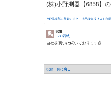
(株)小野測器【6858】の掲示
VIP倶楽部に登録すると、掲示板無視リスト自
929
EZO四戦
自社株買いは続いております☝️
投稿一覧に戻る