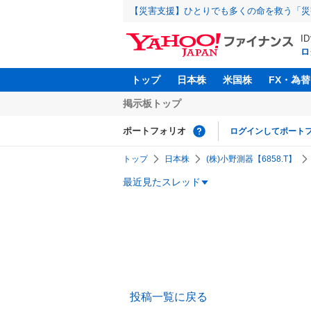
【災害支援】ひとりでも多くの命を救う「災
I
ロ
トップ
日本株
米国株
FX・為替
掲示板トップ
ポートフォリオ
ログインしてポート
トップ
日本株
(株)小野測器【6858.T】
最近見たスレッド
投稿一覧に戻る