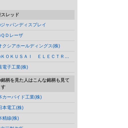
着スレッド
株)ジャパンディスプレイ
株)ＱＤレーザ
オクシアホールディングス(株)
(株)ＫＯＫＵＳＡＩ ＥＬＥＣＴＲＩＣ
葉電子工業(株)
の銘柄を見た人はこんな銘柄も見て
ます
本カーバイド工業(株)
日本電工(株)
本精線(株)