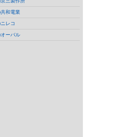
株)京三製作所
株)共和電業
株)ニレコ
株)オーバル