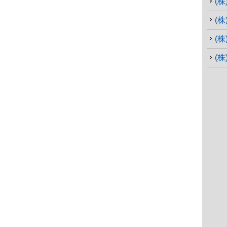
(
(
(
(