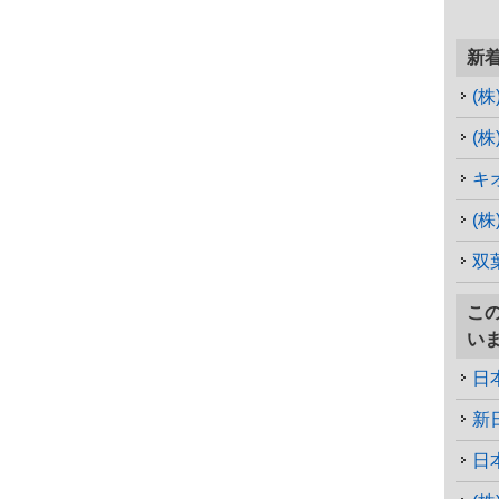
新
(
(
キ
双
こ
い
日
新
日