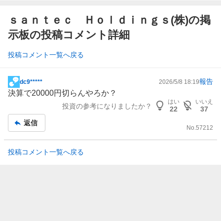
ｓａｎｔｅｃ Ｈｏｌｄｉｎｇｓ(株)の掲
示板の投稿コメント詳細
投稿コメント一覧へ戻る
報告
dc9*****
2026/5/8 18:19
掲
決算で20000円切らんやろか？
示
はい
いいえ
投資の参考になりましたか？
板
22
37
記
返信
No.
57212
事
投稿コメント一覧へ戻る