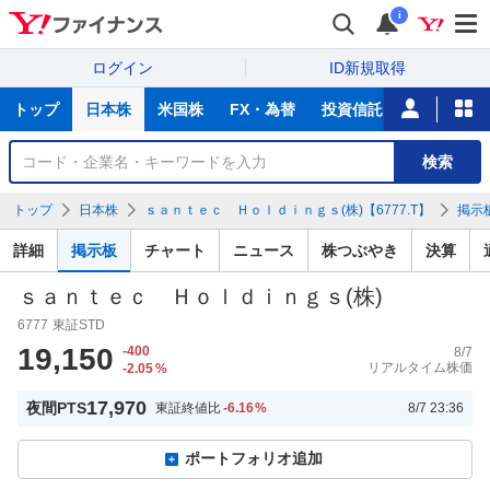
i
ログイン
ID新規取得
主
トップ
日本株
米国株
FX・為替
投資信託
ニュース
な
サ
銘
検索
ー
柄
ビ
を
トップ
日本株
ｓａｎｔｅｃ Ｈｏｌｄｉｎｇｓ(株)【6777.T】
掲示
ス
検
索
詳細
掲示板
チャート
ニュース
株つぶやき
決算
ｓａｎｔｅｃ Ｈｏｌｄｉｎｇｓ(株)
6777
東証STD
19,150
-400
8/7
リアルタイム株価
-2.05
%
17,970
夜間PTS
東証終値比
-6.16
%
8/7 23:36
ポートフォリオ追加