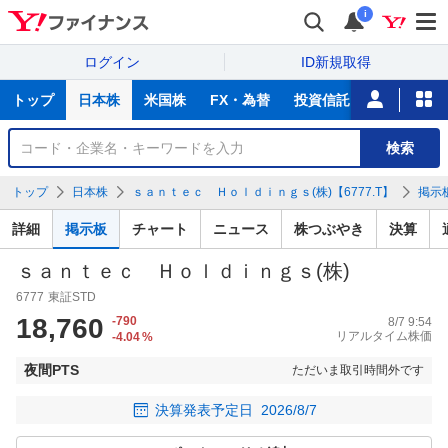
i
ログイン
ID新規取得
主
トップ
日本株
米国株
FX・為替
投資信託
ニュース
な
サ
銘
検索
ー
柄
ビ
を
トップ
日本株
ｓａｎｔｅｃ Ｈｏｌｄｉｎｇｓ(株)【6777.T】
掲示
ス
検
索
詳細
掲示板
チャート
ニュース
株つぶやき
決算
ｓａｎｔｅｃ Ｈｏｌｄｉｎｇｓ(株)
6777
東証STD
18,760
-790
8/7 9:54
リアルタイム株価
-4.04
%
夜間PTS
ただいま取引時間外です
決算発表予定日
2026/8/7