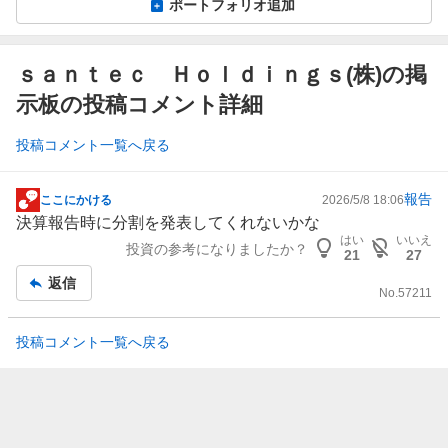
ポートフォリオ追加
ｓａｎｔｅｃ Ｈｏｌｄｉｎｇｓ(株)の掲
示板の投稿コメント詳細
投稿コメント一覧へ戻る
報告
ここにかける
2026/5/8 18:06
掲
決算報告時に分割を発表してくれないかな
示
はい
いいえ
投資の参考になりましたか？
板
21
27
記
返信
No.
57211
事
投稿コメント一覧へ戻る