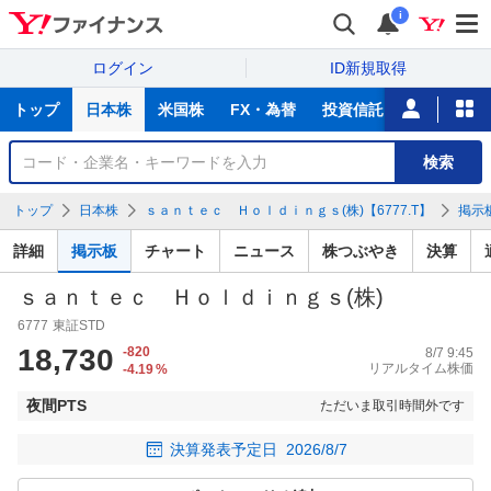
i
ログイン
ID新規取得
主
トップ
日本株
米国株
FX・為替
投資信託
ニュース
な
サ
銘
検索
ー
柄
ビ
を
トップ
日本株
ｓａｎｔｅｃ Ｈｏｌｄｉｎｇｓ(株)【6777.T】
掲示
ス
検
索
詳細
掲示板
チャート
ニュース
株つぶやき
決算
ｓａｎｔｅｃ Ｈｏｌｄｉｎｇｓ(株)
6777
東証STD
18,730
-820
8/7 9:45
リアルタイム株価
-4.19
%
夜間PTS
ただいま取引時間外です
決算発表予定日
2026/8/7