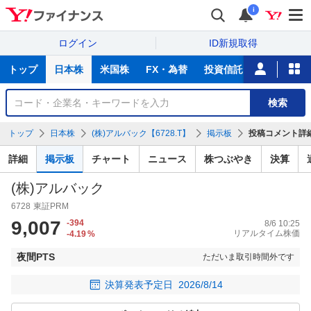
i
ログイン
ID新規取得
主
トップ
日本株
米国株
FX・為替
投資信託
ニュース
な
サ
銘
検索
ー
柄
ビ
を
トップ
日本株
(株)アルバック【6728.T】
掲示板
投稿コメント詳
ス
検
索
詳細
掲示板
チャート
ニュース
株つぶやき
決算
(株)アルバック
6728
東証PRM
9,007
-394
8/6 10:25
リアルタイム株価
-4.19
%
夜間PTS
ただいま取引時間外です
決算発表予定日
2026/8/14