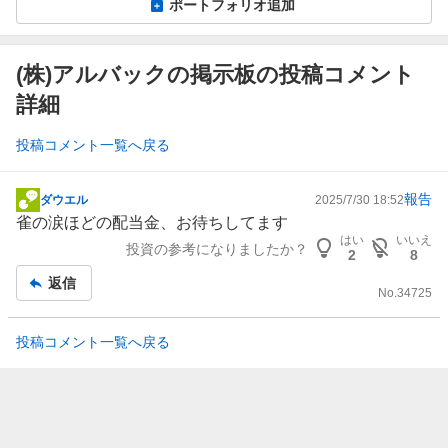
ポートフォリオ追加
(株)アルバックの掲示板の投稿コメント
詳細
投稿コメント一覧へ戻る
報告
ダウエル
2025/7/30 18:52
掲
雀の涙ほどの配当金、お待ちしてます
示
はい
いいえ
投資の参考になりましたか？
板
2
8
記
返信
No.
34725
事
投稿コメント一覧へ戻る