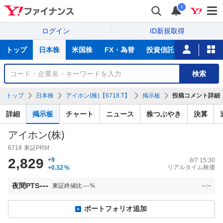
i
ログイン
ID新規取得
主
トップ
日本株
米国株
FX・為替
投資信託
ニュース
な
サ
銘
検索
ー
柄
ビ
を
トップ
日本株
アイホン(株)【6718.T】
掲示板
投稿コメント詳細
ス
検
索
詳細
掲示板
チャート
ニュース
株つぶやき
決算
アイホン(株)
6718
東証PRM
2,829
+9
8/7 15:30
リアルタイム株価
+0.32
%
---
夜間PTS
東証終値比
---
%
--:--
ポートフォリオ追加