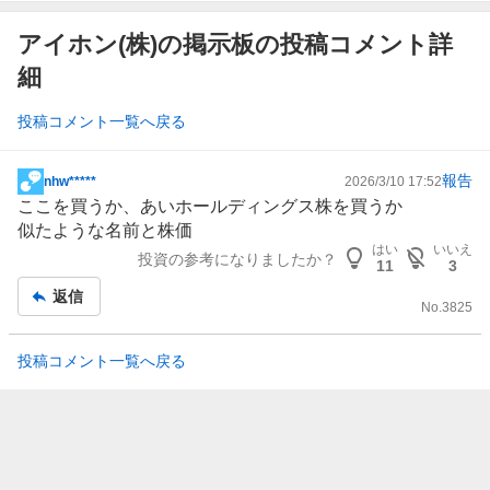
アイホン(株)の掲示板の投稿コメント詳
細
投稿コメント一覧へ戻る
報告
nhw*****
2026/3/10 17:52
掲
ここを買うか、あいホールディングス株を買うか
示
似たような名前と株価
板
はい
いいえ
投資の参考になりましたか？
記
11
3
事
返信
No.
3825
投稿コメント一覧へ戻る